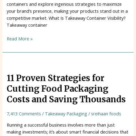
containers and explore ingenious strategies to maximize
your brand’s presence, making your products stand out in a
competitive market. What Is Takeaway Container Visibility?
Takeaway container
Read More »
11
Proven
11 Proven Strategies for
Strategies
for
Cutting Food Packaging
Cutting
Costs and Saving Thousands
Food
Packaging
Costs
7,413 Comments
/
Takeaway Packaging
/
sreihaan foods
and
Running a successful business involves more than just
Saving
making investments; it’s about smart financial decisions that
Thousands