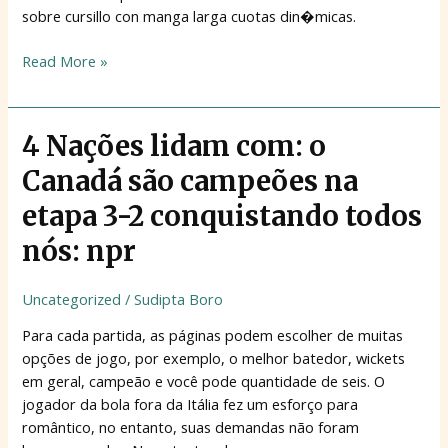
sobre cursillo con manga larga cuotas din�micas.
Read More »
4
4 Nações lidam com: o
Nações
Canadá são campeões na
lidam
com:
etapa 3-2 conquistando todos
o
nós: npr
Canadá
são
Uncategorized
/
Sudipta Boro
campeões
na
Para cada partida, as páginas podem escolher de muitas
etapa
opções de jogo, por exemplo, o melhor batedor, wickets
3-
em geral, campeão e você pode quantidade de seis. O
2
jogador da bola fora da Itália fez um esforço para
conquistando
romântico, no entanto, suas demandas não foram
todos