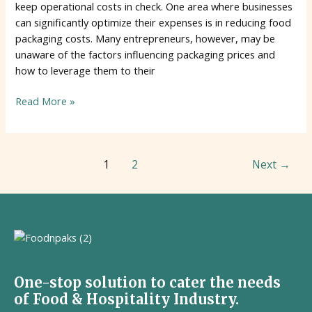
keep operational costs in check. One area where businesses
can significantly optimize their expenses is in reducing food
packaging costs. Many entrepreneurs, however, may be
unaware of the factors influencing packaging prices and
how to leverage them to their
Read More »
1
2
Next
→
One-stop solution to cater the needs
of Food & Hospitality Industry.