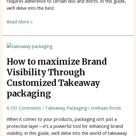
requires adherence to certain dos and don’ts. In this guide,
we’ll delve into the best
Read More »
How
to
maximize
How to maximize Brand
Brand
Visibility Through
Visibility
Through
Customized Takeaway
Customized
packaging
Takeaway
packaging
6,101 Comments
/
Takeaway Packaging
/
sreihaan foods
When it comes to your products, packaging isn’t just a
protective layer—it’s a powerful tool for enhancing brand
visibility. In this guide, we’ll delve into the world of takeaway