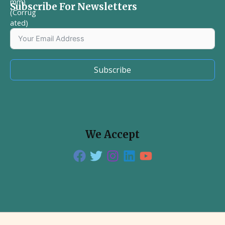
d
Subscribe For Newsletters
0
o
u
t
o
f
5
Subscribe
We Accept