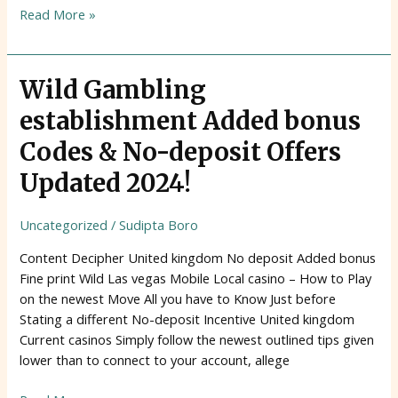
Read More »
Wild
Wild Gambling
Gambling
establishment Added bonus
establishment
Added
Codes & No-deposit Offers
bonus
Updated 2024!
Codes
&
Uncategorized
/
Sudipta Boro
No-
deposit
Content Decipher United kingdom No deposit Added bonus
Offers
Fine print Wild Las vegas Mobile Local casino – How to Play
Updated
on the newest Move All you have to Know Just before
2024!
Stating a different No-deposit Incentive United kingdom
Current casinos Simply follow the newest outlined tips given
lower than to connect to your account, allege