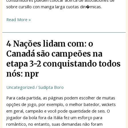
sobre cursillo con manga larga cuotas din�micas.
Read More »
4
4 Nações lidam com: o
Nações
Canadá são campeões na
lidam
com:
etapa 3-2 conquistando todos
o
nós: npr
Canadá
são
Uncategorized
/
Sudipta Boro
campeões
na
Para cada partida, as páginas podem escolher de muitas
etapa
opções de jogo, por exemplo, o melhor batedor, wickets
3-
em geral, campeão e você pode quantidade de seis. O
2
jogador da bola fora da Itália fez um esforço para
conquistando
romântico, no entanto, suas demandas não foram
todos