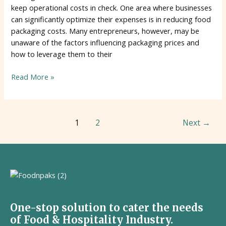
keep operational costs in check. One area where businesses
can significantly optimize their expenses is in reducing food
packaging costs. Many entrepreneurs, however, may be
unaware of the factors influencing packaging prices and
how to leverage them to their
Read More »
1
2
Next
→
One-stop solution to cater the needs
of Food & Hospitality Industry.