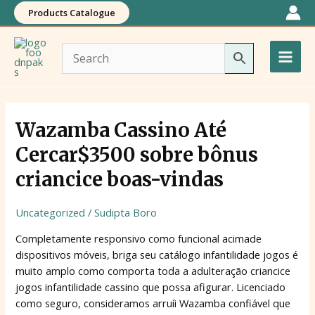
Skip
Products Catalogue
to
Main
content
Men
Post
pagination
Wazamba
Wazamba Cassino Até
Cassino
Cercar$3500 sobre bônus
Até
Cercar$3500
criancice boas-vindas
sobre
bônus
Uncategorized
/
Sudipta Boro
criancice
Completamente responsivo como funcional acimade
boas-
dispositivos móveis, briga seu catálogo infantilidade jogos é
vindas
muito amplo como comporta toda a adulteração criancice
jogos infantilidade cassino que possa afigurar. Licenciado
como seguro, consideramos arruíi Wazamba confiável que