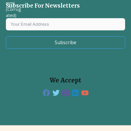
5
d
Subscribe For Newsletters
0
o
u
t
o
f
5
Subscribe
We Accept