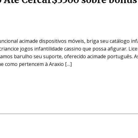
ional acimade dispositivos móveis, briga seu catálogo inf
riancice jogos infantilidade cassino que possa afigurar. L
amos barulho seu suporte, oferecido acimade português. As
ine como pertencem à Araxio […]