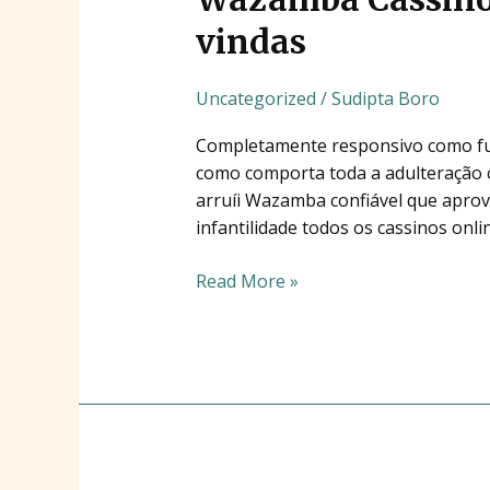
Cassino
vindas
Até
Cercar$3500
Uncategorized
/
Sudipta Boro
sobre
bônus
Completamente responsivo como func
criancice
como comporta toda a adulteração c
boas-
arruíi Wazamba confiável que aprov
vindas
infantilidade todos os cassinos onl
Read More »