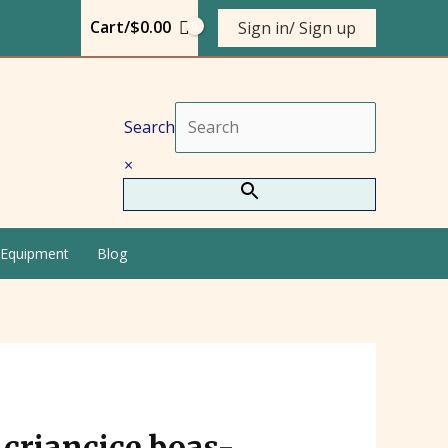
Cart/
$
0.00
Sign in/ Sign up
Search
×
 Equipment
Blog
criancice boas-