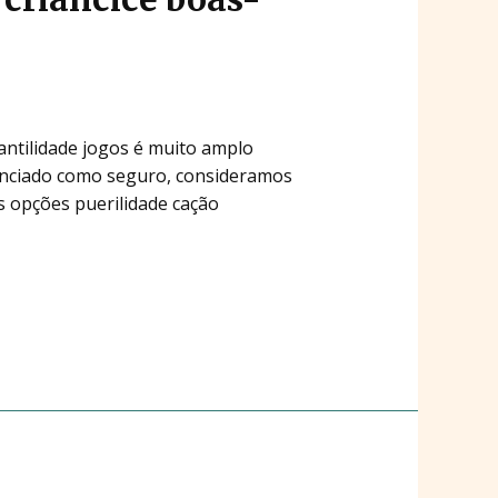
antilidade jogos é muito amplo
icenciado como seguro, consideramos
 opções puerilidade cação