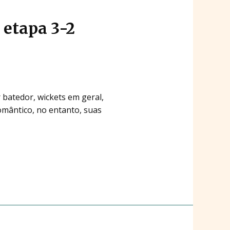
 etapa 3-2
 batedor, wickets em geral,
omântico, no entanto, suas