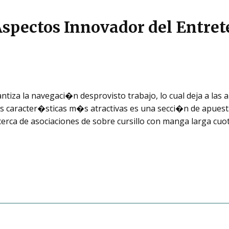
Aspectos Innovador del Entre
antiza la navegaci�n desprovisto trabajo, lo cual deja a las
s caracter�sticas m�s atractivas es una secci�n de apuesta
erca de asociaciones de sobre cursillo con manga larga cuo