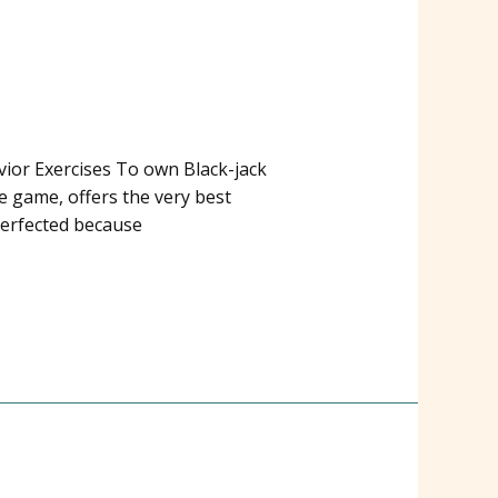
vior Exercises To own Black-jack
e game, offers the very best
perfected because