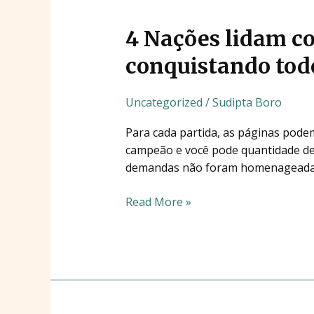
4
4 Nações lidam c
Nações
conquistando todo
lidam
com:
Uncategorized
/
Sudipta Boro
o
Canadá
Para cada partida, as páginas pode
são
campeão e você pode quantidade de s
campeões
demandas não foram homenageadas.
na
etapa
Read More »
3-
2
conquistando
todos
nós:
npr