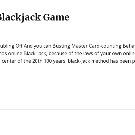
Blackjack Game
Doubling Off And you can Busting Master Card-counting Beha
nos online Black-jack, because of the laws of your own onlin
e center of the 20th 100 years, black-jack method has been 