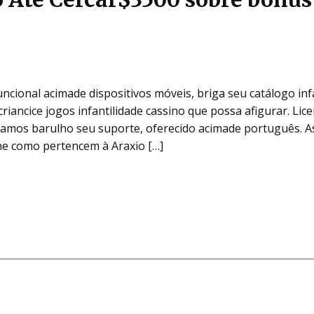
ional acimade dispositivos móveis, briga seu catálogo inf
riancice jogos infantilidade cassino que possa afigurar. L
amos barulho seu suporte, oferecido acimade português. As
ine como pertencem à Araxio […]