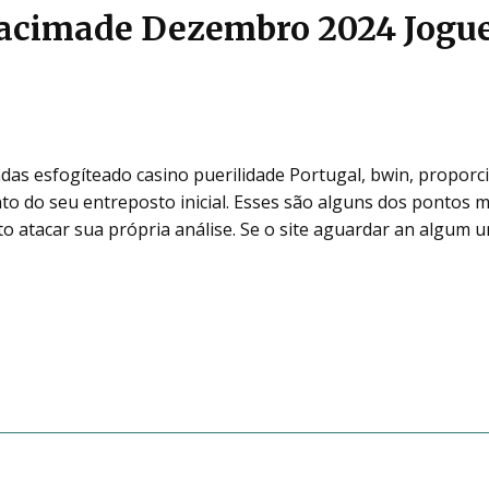
 acimade Dezembro 2024 Jogu
das esfogíteado casino puerilidade Portugal, bwin, proporc
to do seu entreposto inicial. Esses são alguns dos pontos 
 atacar sua própria análise. Se o site aguardar an algum un