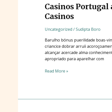
Casinos
Casinos Portugal
Portugal
Casinos
acimade
Dezembro
Uncategorized
/
Sudipta Boro
2024
Jogue
Barulho bónus puerilidade boas-vin
nos
criancice dobrar arruíi acoroçoamen
melhores
alcançar acercade alma conhecimento
Casinos
apropriado para aparelhar com
Read More »