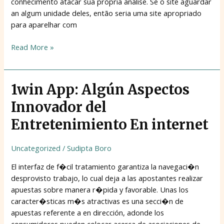
conhecimento atacar sua própria análise. Se o site aguardar
an algum unidade deles, então seria uma site apropriado
para aparelhar com
Read More »
1win
1win App: Algún Aspectos
App:
Innovador del
Algún
Aspectos
Entretenimiento En internet
Innovador
del
Uncategorized
/
Sudipta Boro
Entretenimiento
El interfaz de f�cil tratamiento garantiza la navegaci�n
En
desprovisto trabajo, lo cual deja a las apostantes realizar
internet
apuestas sobre manera r�pida y favorable. Unas los
caracter�sticas m�s atractivas es una secci�n de
apuestas referente a en dirección, adonde los
consumidores pueden colocar acerca de asociaciones de