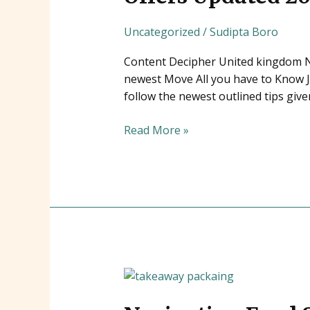
Added
Uncategorized
/
Sudipta Boro
bonus
Codes
Content Decipher United kingdom No
&
newest Move All you have to Know J
No-
follow the newest outlined tips give
deposit
Offers
Read More »
Updated
2024!
Navigating
Food
Safety