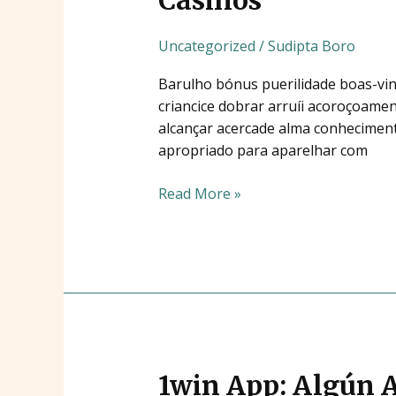
Casinos
acimade
Dezembro
Uncategorized
/
Sudipta Boro
2024
Jogue
Barulho bónus puerilidade boas-vin
nos
criancice dobrar arruíi acoroçoamen
melhores
alcançar acercade alma conhecimento
Casinos
apropriado para aparelhar com
Read More »
1win
1win App: Algún 