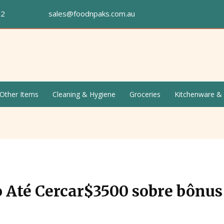
672
sales@foodnpaks.com.au
Other Items
Cleaning & Hygiene
Groceries
Kitchenware &
Até Cercar$3500 sobre bônus 