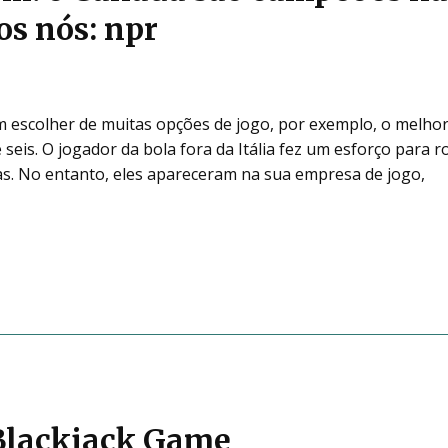
s nós: npr
m escolher de muitas opções de jogo, por exemplo, o melhor
eis. O jogador da bola fora da Itália fez um esforço para r
 No entanto, eles apareceram na sua empresa de jogo,
Blackjack Game