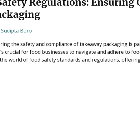
Safety Regulations: Ensuring
ackaging
/
Sudipta Boro
uring the safety and compliance of takeaway packaging is p
’s crucial for food businesses to navigate and adhere to food
the world of food safety standards and regulations, offering