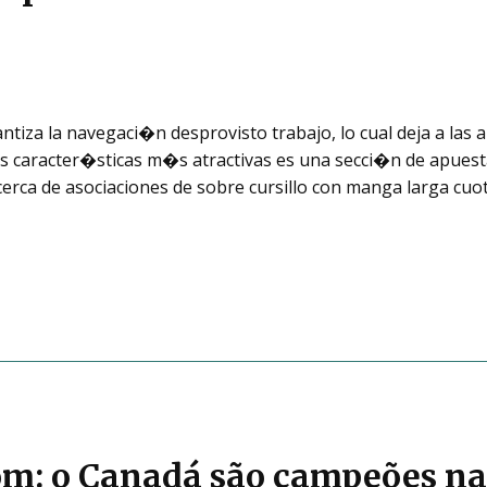
antiza la navegaci�n desprovisto trabajo, lo cual deja a las
s caracter�sticas m�s atractivas es una secci�n de apuesta
erca de asociaciones de sobre cursillo con manga larga cuo
om: o Canadá são campeões na