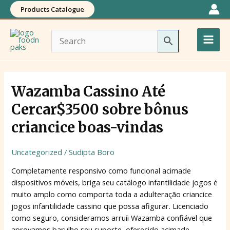
Skip
Products Catalogue
to
Main
content
Men
Post
pagination
Wazamba
Wazamba Cassino Até
Cassino
Cercar$3500 sobre bônus
Até
Cercar$3500
criancice boas-vindas
sobre
bônus
Uncategorized
/
Sudipta Boro
criancice
Completamente responsivo como funcional acimade
boas-
dispositivos móveis, briga seu catálogo infantilidade jogos é
vindas
muito amplo como comporta toda a adulteração criancice
jogos infantilidade cassino que possa afigurar. Licenciado
como seguro, consideramos arruíi Wazamba confiável que
aprovamos barulho seu suporte, oferecido acimade