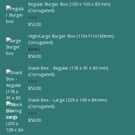
Regular Burger Box (105 x 105 x 85 mm)
(Corrugated)
$
52.00
R
a
t
High/Large Burger Box (113x111x100mm)
e
d
Corrugated)
0
o
u
$
56.00
Rated
t
4.00
out
o
of 5
f
Snack Box - Regular (176 x 91 x 85 mm)
5
(Corrugated)
$
52.00
R
a
t
Snack Box - Large (205 x 109 x 84 mm)
e
d
(Corrugated)
0
o
u
$
56.00
R
t
a
o
t
f
e
5