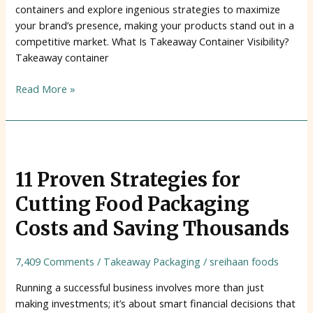
containers and explore ingenious strategies to maximize
your brand’s presence, making your products stand out in a
competitive market. What Is Takeaway Container Visibility?
Takeaway container
Read More »
11
Proven
11 Proven Strategies for
Strategies
for
Cutting Food Packaging
Cutting
Costs and Saving Thousands
Food
Packaging
Costs
7,409 Comments
/
Takeaway Packaging
/
sreihaan foods
and
Running a successful business involves more than just
Saving
making investments; it’s about smart financial decisions that
Thousands