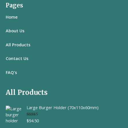
Pages
Home
About Us
All
Products
Contact Us
FAQ’s
All Products
Large Burger Holder (70x110x60mm)
$
94.50
Rated
5.00
out of 5