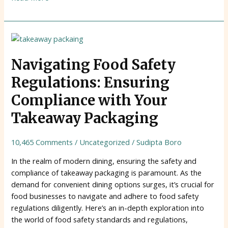
Navigating
Food
Safety
Navigating Food Safety
Regulations:
Regulations: Ensuring
Ensuring
Compliance
Compliance with Your
with
Takeaway Packaging
Your
Takeaway
10,465 Comments
/
Uncategorized
/
Sudipta Boro
Packaging
In the realm of modern dining, ensuring the safety and
compliance of takeaway packaging is paramount. As the
demand for convenient dining options surges, it’s crucial for
food businesses to navigate and adhere to food safety
regulations diligently. Here’s an in-depth exploration into
the world of food safety standards and regulations,