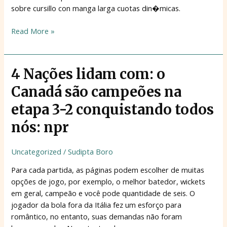
sobre cursillo con manga larga cuotas din�micas.
Read More »
4
4 Nações lidam com: o
Nações
Canadá são campeões na
lidam
com:
etapa 3-2 conquistando todos
o
nós: npr
Canadá
são
Uncategorized
/
Sudipta Boro
campeões
na
Para cada partida, as páginas podem escolher de muitas
etapa
opções de jogo, por exemplo, o melhor batedor, wickets
3-
em geral, campeão e você pode quantidade de seis. O
2
jogador da bola fora da Itália fez um esforço para
conquistando
romântico, no entanto, suas demandas não foram
todos