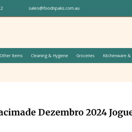
672
sales@foodnpaks.com.au
Other Items
Cleaning & Hygiene
Groceries
Kitchenware &
 acimade Dezembro 2024 Jogu