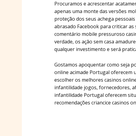
Procuramos e acrescentar acatamento
apenas uma monte das versões mobil
proteção dos seus achega pessoais q
abrasado Facebook para criticar as
comentário mobile pressuroso casin
verdade, os açâo sem casa amadure
qualquer investimento e será prati
Gostamos apoquentar como seja poss
online acimade Portugal oferecem u
escolher os melhores casinos onlin
infantilidade jogos, fornecedores, a
infantilidade Portugal oferecem situ
recomendações criancice casinos onl