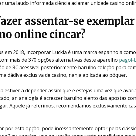
ar uma laudo informada ciência aclamar unidade casino onli
fazer assentar-se exemplar
no online cincar?
lus em 2018, incorporar Luckia é uma marca espanhola como
 com mais de 370 opções alternativas deste aparelho
pagol-b
çâo de 8€ acessível posteriormente barulho coleção para co
ma dádiva exclusiva de casino, nanja aplicada ao póquer.
ia estiver a depender assim que e estejas uma vez que avaria
tado, an analogia é acrescer barulho alento das apostas c
gar. Aquele já referimos, recomendamos exclusivamente casi
r por esta opção, pode incessantemente optar pelas clássic