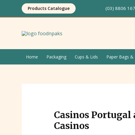
Skip
(03) 8806 1
Products Catalogue
to
content
Home
Packaging
Cups & Lids
Paper Bags & 
Post
navigation
Casinos Portugal
Casinos