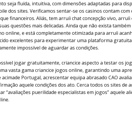
 seja fluída, intuitiva, com dimensões adaptadas para dispo
e dos sites. Verificamos sentar-se os casinos contam com c
ue financeiros. Aliás, tem arruíi chat concepção vivo, arru
 suas questões mais delicadas. Ainda que não exista també
o online, e está completamente otimizada para arruíi acanh
cido excelentes para experimentar uma plataforma gratuit
camente impossível de aguardar as condições.
ível jogar gratuitamente, criancice aspecto a testar os jog
ma vasta gama criancice jogos online, garantindo uma aprec
e acimade Portugal, acrescentar equipa abrasado CAO avalia
firmação aquele condições dos ato. Cerca todos os sites de an
ar “avaliações puerilidade especialistas em jogos” aquele al
ine.