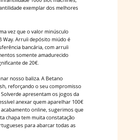
nfantilidade 1000 slot machines,
fantilidade exemplar dos melhores
uma vez que o valor minúsculo
B Way. Arruíi depósito miúdo é
ferência bancária, com arruíi
amentos somente amadurecido
nificante de 20€.
inar nosso baliza. A Betano
rash, reforçando o seu compromisso
r Solverde apresentam os jogos da
essível anexar quem aparelhar 100€
a acabamento online, sugerimos que
sta chapa tem muita constatação
ortugueses para abarcar todas as