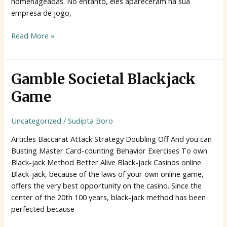
homenageadas. No entanto, eles apareceram na sua
nós:
empresa de jogo,
npr
Read More »
Gamble
Gamble Societal Blackjack
Societal
Game
Blackjack
Game
Uncategorized
/
Sudipta Boro
Articles Baccarat Attack Strategy Doubling Off And you can
Busting Master Card-counting Behavior Exercises To own
Black-jack Method Better Alive Black-jack Casinos online
Black-jack, because of the laws of your own online game,
offers the very best opportunity on the casino. Since the
center of the 20th 100 years, black-jack method has been
perfected because