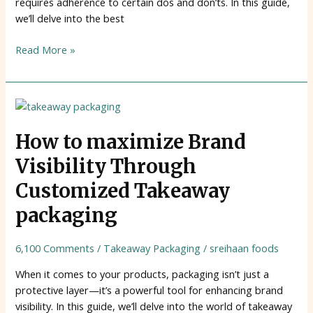
requires adherence to certain dos and don’ts. In this guide,
we’ll delve into the best
Read More »
How
to
maximize
How to maximize Brand
Brand
Visibility Through
Visibility
Through
Customized Takeaway
Customized
packaging
Takeaway
packaging
6,100 Comments
/
Takeaway Packaging
/
sreihaan foods
When it comes to your products, packaging isn’t just a
protective layer—it’s a powerful tool for enhancing brand
visibility. In this guide, we’ll delve into the world of takeaway