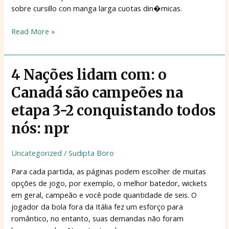
sobre cursillo con manga larga cuotas din�micas.
Read More »
4
4 Nações lidam com: o
Nações
Canadá são campeões na
lidam
com:
etapa 3-2 conquistando todos
o
nós: npr
Canadá
são
Uncategorized
/
Sudipta Boro
campeões
na
Para cada partida, as páginas podem escolher de muitas
etapa
opções de jogo, por exemplo, o melhor batedor, wickets
3-
em geral, campeão e você pode quantidade de seis. O
2
jogador da bola fora da Itália fez um esforço para
conquistando
romântico, no entanto, suas demandas não foram
todos