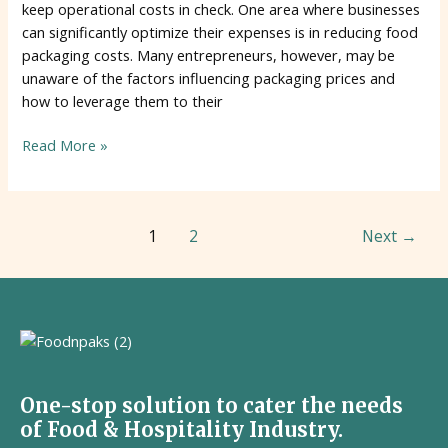
keep operational costs in check. One area where businesses
can significantly optimize their expenses is in reducing food
packaging costs. Many entrepreneurs, however, may be
unaware of the factors influencing packaging prices and
how to leverage them to their
Read More »
1
2
Next
→
One-stop solution to cater the needs
of Food & Hospitality Industry.