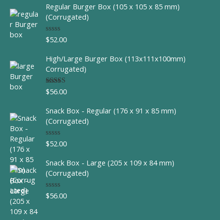
Regular Burger Box (105 x 105 x 85 mm)
(Corrugated)
$
52.00
R
a
t
High/Large Burger Box (113x111x100mm)
e
d
Corrugated)
0
o
u
$
56.00
Rated
t
4.00
out
o
of 5
f
Snack Box - Regular (176 x 91 x 85 mm)
5
(Corrugated)
$
52.00
R
a
t
Snack Box - Large (205 x 109 x 84 mm)
e
d
(Corrugated)
0
o
u
$
56.00
R
t
a
o
t
f
e
5