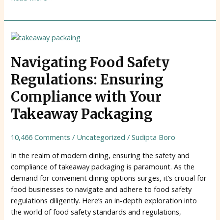
Navigating
Food
Safety
Navigating Food Safety
Regulations:
Regulations: Ensuring
Ensuring
Compliance
Compliance with Your
with
Takeaway Packaging
Your
Takeaway
10,466 Comments
/
Uncategorized
/
Sudipta Boro
Packaging
In the realm of modern dining, ensuring the safety and
compliance of takeaway packaging is paramount. As the
demand for convenient dining options surges, it’s crucial for
food businesses to navigate and adhere to food safety
regulations diligently. Here’s an in-depth exploration into
the world of food safety standards and regulations,