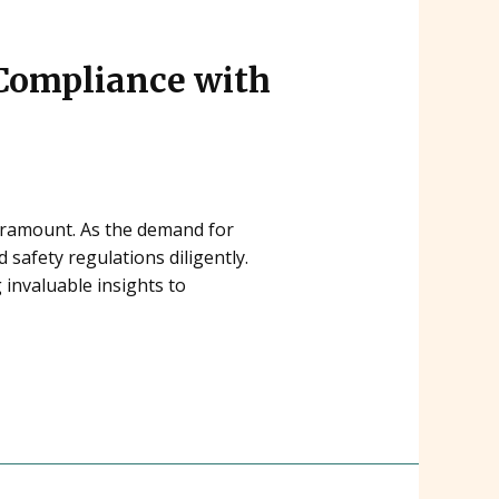
 Compliance with
aramount. As the demand for
 safety regulations diligently.
 invaluable insights to