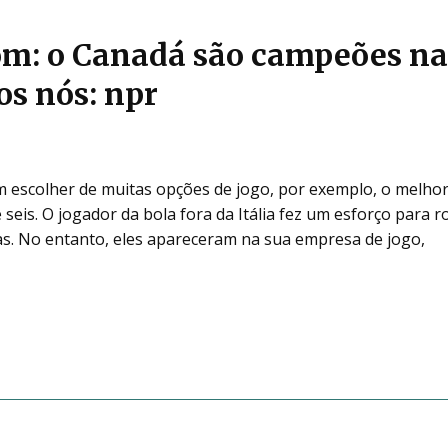
om: o Canadá são campeões na
s nós: npr
m escolher de muitas opções de jogo, por exemplo, o melhor
eis. O jogador da bola fora da Itália fez um esforço para r
 No entanto, eles apareceram na sua empresa de jogo,