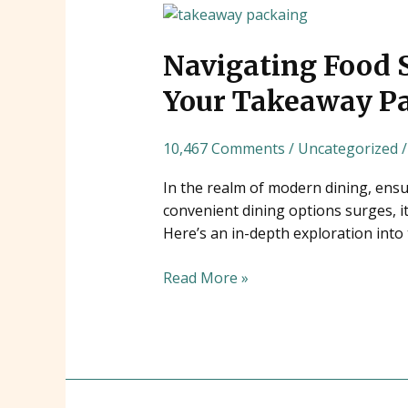
Navigating
Food
Safety
Navigating Food 
Regulations:
Your Takeaway P
Ensuring
Compliance
10,467 Comments
/
Uncategorized
with
Your
In the realm of modern dining, ens
Takeaway
convenient dining options surges, it
Packaging
Here’s an in-depth exploration into 
Read More »