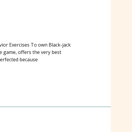
vior Exercises To own Black-jack
e game, offers the very best
perfected because