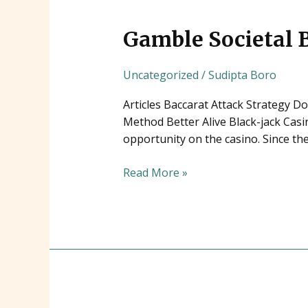
Gamble
Gamble Societal 
Societal
Blackjack
Uncategorized
/
Sudipta Boro
Game
Articles Baccarat Attack Strategy 
Method Better Alive Black-jack Casi
opportunity on the casino. Since th
Read More »