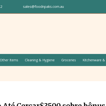
672
sales@foodnpaks.com.au
Other Items
Cleaning & Hygiene
Groceries
Kitchenware &
Até Cercar$3500 sobre bônus 