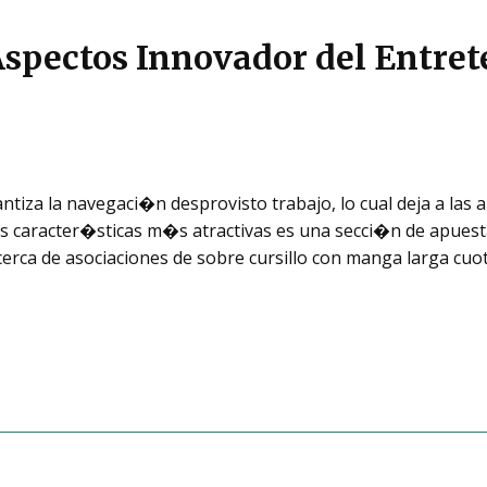
Aspectos Innovador del Entre
antiza la navegaci�n desprovisto trabajo, lo cual deja a las
s caracter�sticas m�s atractivas es una secci�n de apuesta
erca de asociaciones de sobre cursillo con manga larga cuo