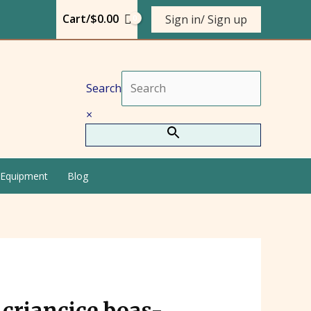
Cart/
$
0.00
Sign in/ Sign up
Search
×
 Equipment
Blog
criancice boas-