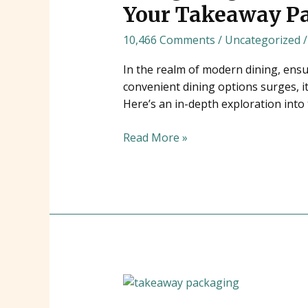
Your Takeaway P
Ensuring
Compliance
10,466 Comments
/
Uncategorized
with
Your
In the realm of modern dining, ens
Takeaway
convenient dining options surges, it
Packaging
Here’s an in-depth exploration into 
Read More »
Takeaway
Packaging