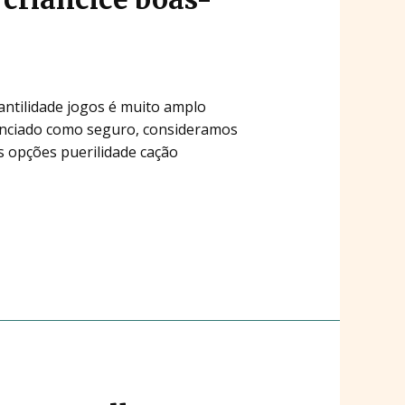
antilidade jogos é muito amplo
icenciado como seguro, consideramos
 opções puerilidade cação