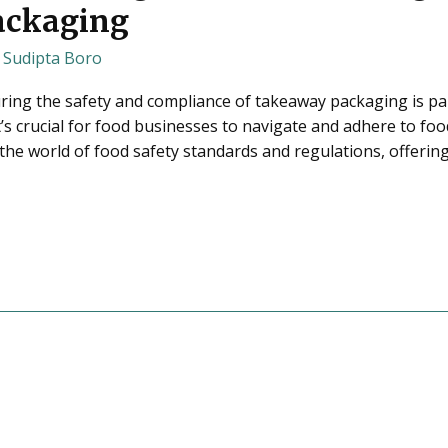
ackaging
/
Sudipta Boro
uring the safety and compliance of takeaway packaging is p
’s crucial for food businesses to navigate and adhere to food
the world of food safety standards and regulations, offering