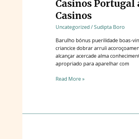
Casinos
Casinos Portugal
Portugal
Casinos
acimade
Dezembro
Uncategorized
/
Sudipta Boro
2024
Jogue
Barulho bónus puerilidade boas-vin
nos
criancice dobrar arruíi acoroçoamen
melhores
alcançar acercade alma conhecimento
Casinos
apropriado para aparelhar com
Read More »