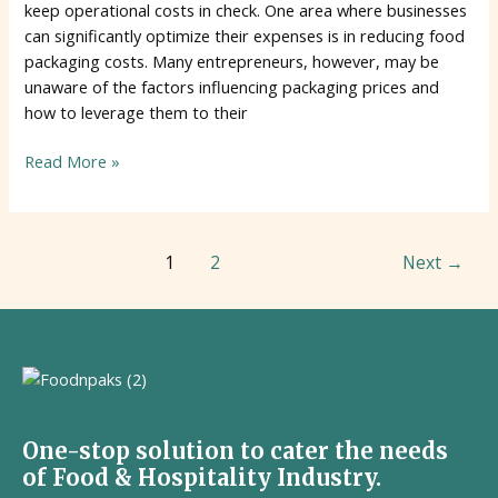
keep operational costs in check. One area where businesses
can significantly optimize their expenses is in reducing food
packaging costs. Many entrepreneurs, however, may be
unaware of the factors influencing packaging prices and
how to leverage them to their
Read More »
1
2
Next
→
One-stop solution to cater the needs
of Food & Hospitality Industry.