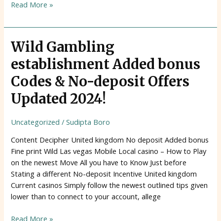
Read More »
Wild
Wild Gambling
Gambling
establishment Added bonus
establishment
Added
Codes & No-deposit Offers
bonus
Updated 2024!
Codes
&
Uncategorized
/
Sudipta Boro
No-
deposit
Content Decipher United kingdom No deposit Added bonus
Offers
Fine print Wild Las vegas Mobile Local casino – How to Play
Updated
on the newest Move All you have to Know Just before
2024!
Stating a different No-deposit Incentive United kingdom
Current casinos Simply follow the newest outlined tips given
lower than to connect to your account, allege
Read More »