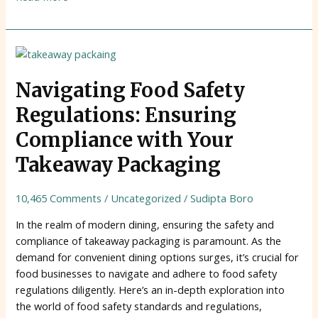
Navigating
Food
Safety
Navigating Food Safety
Regulations:
Regulations: Ensuring
Ensuring
Compliance
Compliance with Your
with
Takeaway Packaging
Your
Takeaway
10,465 Comments
/
Uncategorized
/
Sudipta Boro
Packaging
In the realm of modern dining, ensuring the safety and
compliance of takeaway packaging is paramount. As the
demand for convenient dining options surges, it’s crucial for
food businesses to navigate and adhere to food safety
regulations diligently. Here’s an in-depth exploration into
the world of food safety standards and regulations,