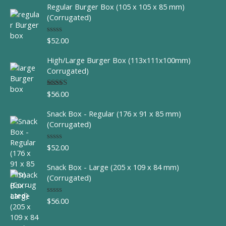
Regular Burger Box (105 x 105 x 85 mm)
(Corrugated)
$
52.00
R
a
t
High/Large Burger Box (113x111x100mm)
e
d
Corrugated)
0
o
u
$
56.00
Rated
t
4.00
out
o
of 5
f
Snack Box - Regular (176 x 91 x 85 mm)
5
(Corrugated)
$
52.00
R
a
t
Snack Box - Large (205 x 109 x 84 mm)
e
d
(Corrugated)
0
o
u
$
56.00
R
t
a
o
t
f
e
5