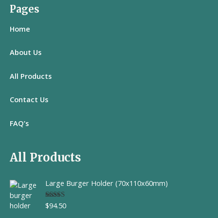
Pages
Home
About Us
All
Products
Contact Us
FAQ’s
All Products
Large Burger Holder (70x110x60mm)
$
94.50
Rated
5.00
out of 5