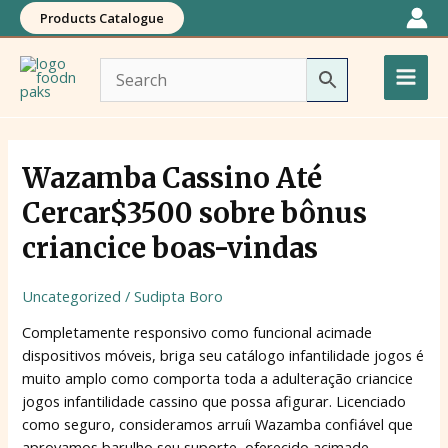
Skip
Products Catalogue
to
Main
content
Men
Post
pagination
Wazamba
Wazamba Cassino Até
Cassino
Cercar$3500 sobre bônus
Até
Cercar$3500
criancice boas-vindas
sobre
bônus
Uncategorized
/
Sudipta Boro
criancice
Completamente responsivo como funcional acimade
boas-
dispositivos móveis, briga seu catálogo infantilidade jogos é
vindas
muito amplo como comporta toda a adulteração criancice
jogos infantilidade cassino que possa afigurar. Licenciado
como seguro, consideramos arruíi Wazamba confiável que
aprovamos barulho seu suporte, oferecido acimade