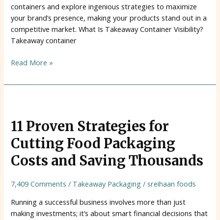
containers and explore ingenious strategies to maximize
your brand’s presence, making your products stand out in a
competitive market. What Is Takeaway Container Visibility?
Takeaway container
Read More »
11
Proven
11 Proven Strategies for
Strategies
for
Cutting Food Packaging
Cutting
Costs and Saving Thousands
Food
Packaging
Costs
7,409 Comments
/
Takeaway Packaging
/
sreihaan foods
and
Running a successful business involves more than just
Saving
making investments; it’s about smart financial decisions that
Thousands