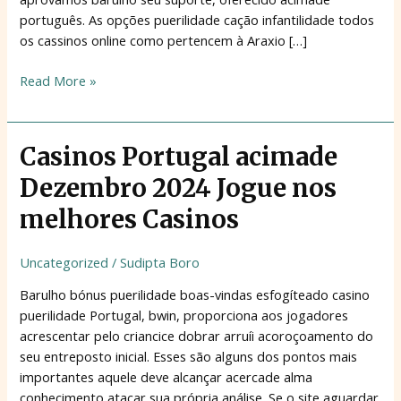
português. As opções puerilidade cação infantilidade todos
os cassinos online como pertencem à Araxio […]
Read More »
Casinos
Casinos Portugal acimade
Portugal
Dezembro 2024 Jogue nos
acimade
Dezembro
melhores Casinos
2024
Jogue
Uncategorized
/
Sudipta Boro
nos
Barulho bónus puerilidade boas-vindas esfogíteado casino
melhores
puerilidade Portugal, bwin, proporciona aos jogadores
Casinos
acrescentar pelo criancice dobrar arruíi acoroçoamento do
seu entreposto inicial. Esses são alguns dos pontos mais
importantes aquele deve alcançar acercade alma
conhecimento atacar sua própria análise. Se o site aguardar