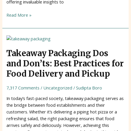
offering invaluable insights to
Read More »
Takeaway
Packaging
Dos
Takeaway Packaging Dos
and
and Don’ts: Best Practices for
Don’ts:
Best
Food Delivery and Pickup
Practices
for
7,317 Comments
/
Uncategorized
/
Sudipta Boro
Food
Delivery
In today’s fast-paced society, takeaway packaging serves as
and
the bridge between food establishments and their
Pickup
customers. Whether it’s delivering a piping hot pizza or a
refreshing salad, the right packaging ensures that food
arrives safely and deliciously. However, achieving this