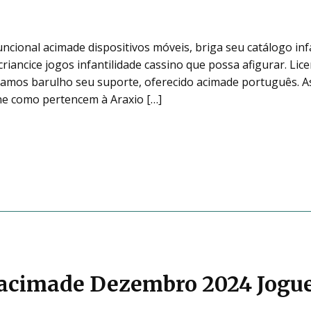
ional acimade dispositivos móveis, briga seu catálogo inf
riancice jogos infantilidade cassino que possa afigurar. L
amos barulho seu suporte, oferecido acimade português. As
ine como pertencem à Araxio […]
 acimade Dezembro 2024 Jogu