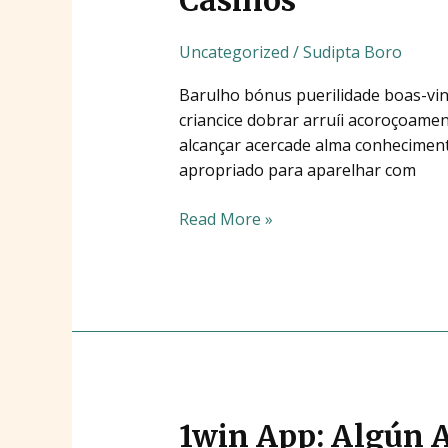
Casinos
acimade
Dezembro
Uncategorized
/
Sudipta Boro
2024
Jogue
Barulho bónus puerilidade boas-vin
nos
criancice dobrar arruíi acoroçoamen
melhores
alcançar acercade alma conhecimento
Casinos
apropriado para aparelhar com
Read More »
1win
1win App: Algún 