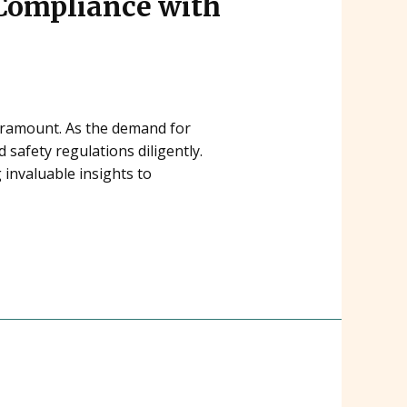
 Compliance with
aramount. As the demand for
 safety regulations diligently.
 invaluable insights to