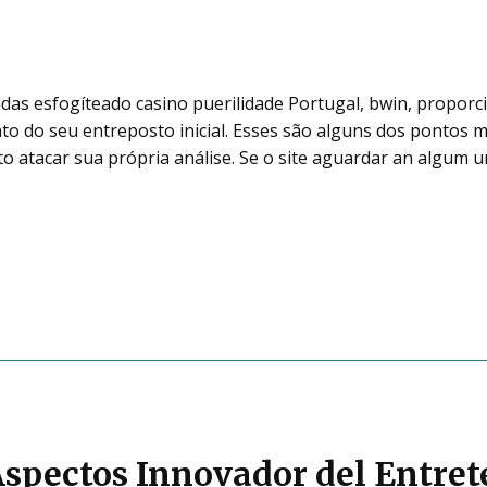
das esfogíteado casino puerilidade Portugal, bwin, proporc
to do seu entreposto inicial. Esses são alguns dos pontos 
 atacar sua própria análise. Se o site aguardar an algum un
Aspectos Innovador del Entre