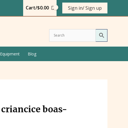
Cart/
$
0.00
Sign in/ Sign up
 Equipment
Blog
criancice boas-