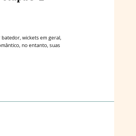
 batedor, wickets em geral,
omântico, no entanto, suas