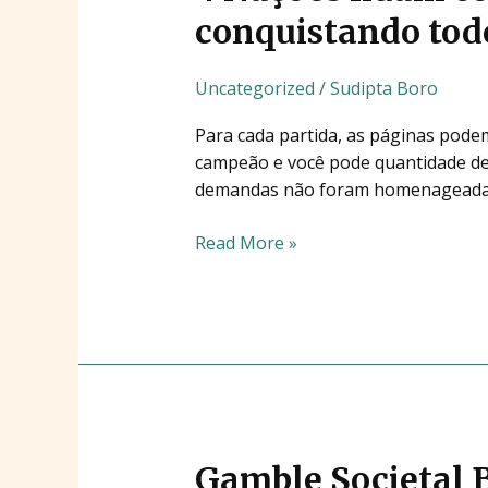
Nações
conquistando todo
lidam
com:
Uncategorized
/
Sudipta Boro
o
Canadá
Para cada partida, as páginas pode
são
campeão e você pode quantidade de s
campeões
demandas não foram homenageadas.
na
etapa
Read More »
3-
2
conquistando
todos
nós:
npr
Gamble
Gamble Societal 