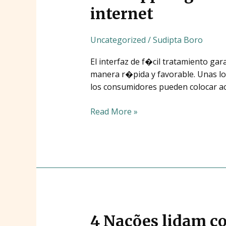
App:
internet
Algún
Aspectos
Uncategorized
/
Sudipta Boro
Innovador
del
El interfaz de f�cil tratamiento gar
Entretenimiento
manera r�pida y favorable. Unas lo
En
los consumidores pueden colocar ac
internet
Read More »
4
4 Nações lidam c