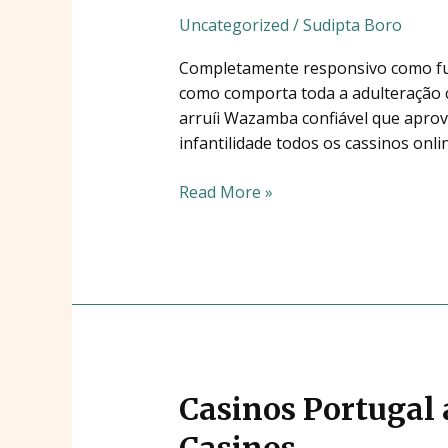
Cercar$3500
Uncategorized
/
Sudipta Boro
sobre
bônus
Completamente responsivo como func
criancice
como comporta toda a adulteração c
boas-
arruíi Wazamba confiável que aprov
vindas
infantilidade todos os cassinos onl
Read More »
Casinos
Casinos Portugal
Portugal