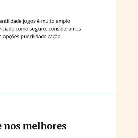
antilidade jogos é muito amplo
icenciado como seguro, consideramos
 opções puerilidade cação
e nos melhores