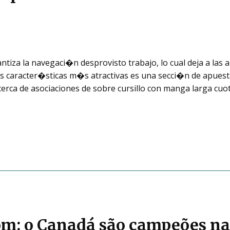
antiza la navegaci�n desprovisto trabajo, lo cual deja a las
s caracter�sticas m�s atractivas es una secci�n de apuesta
erca de asociaciones de sobre cursillo con manga larga cuo
om: o Canadá são campeões na