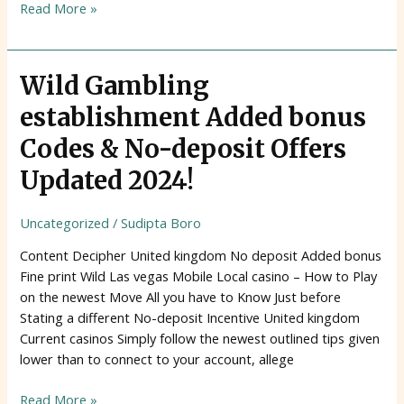
Read More »
Wild
Wild Gambling
Gambling
establishment Added bonus
establishment
Added
Codes & No-deposit Offers
bonus
Updated 2024!
Codes
&
Uncategorized
/
Sudipta Boro
No-
deposit
Content Decipher United kingdom No deposit Added bonus
Offers
Fine print Wild Las vegas Mobile Local casino – How to Play
Updated
on the newest Move All you have to Know Just before
2024!
Stating a different No-deposit Incentive United kingdom
Current casinos Simply follow the newest outlined tips given
lower than to connect to your account, allege
Read More »