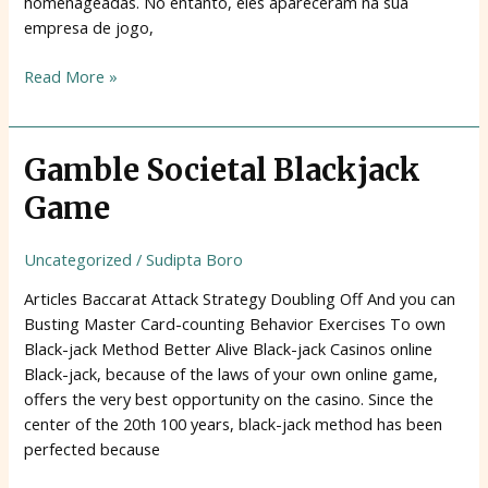
homenageadas. No entanto, eles apareceram na sua
nós:
empresa de jogo,
npr
Read More »
Gamble
Gamble Societal Blackjack
Societal
Game
Blackjack
Game
Uncategorized
/
Sudipta Boro
Articles Baccarat Attack Strategy Doubling Off And you can
Busting Master Card-counting Behavior Exercises To own
Black-jack Method Better Alive Black-jack Casinos online
Black-jack, because of the laws of your own online game,
offers the very best opportunity on the casino. Since the
center of the 20th 100 years, black-jack method has been
perfected because