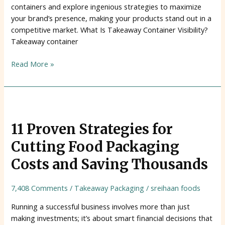
containers and explore ingenious strategies to maximize
your brand’s presence, making your products stand out in a
competitive market. What Is Takeaway Container Visibility?
Takeaway container
Read More »
11
Proven
11 Proven Strategies for
Strategies
for
Cutting Food Packaging
Cutting
Costs and Saving Thousands
Food
Packaging
Costs
7,408 Comments
/
Takeaway Packaging
/
sreihaan foods
and
Running a successful business involves more than just
Saving
making investments; it’s about smart financial decisions that
Thousands