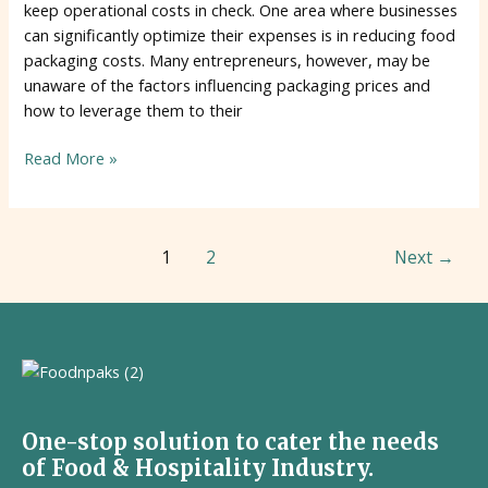
keep operational costs in check. One area where businesses
can significantly optimize their expenses is in reducing food
packaging costs. Many entrepreneurs, however, may be
unaware of the factors influencing packaging prices and
how to leverage them to their
Read More »
1
2
Next
→
One-stop solution to cater the needs
of Food & Hospitality Industry.