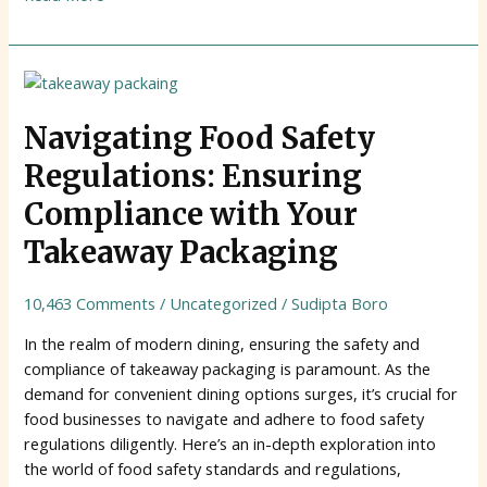
Navigating
Food
Safety
Navigating Food Safety
Regulations:
Regulations: Ensuring
Ensuring
Compliance
Compliance with Your
with
Takeaway Packaging
Your
Takeaway
10,463 Comments
/
Uncategorized
/
Sudipta Boro
Packaging
In the realm of modern dining, ensuring the safety and
compliance of takeaway packaging is paramount. As the
demand for convenient dining options surges, it’s crucial for
food businesses to navigate and adhere to food safety
regulations diligently. Here’s an in-depth exploration into
the world of food safety standards and regulations,