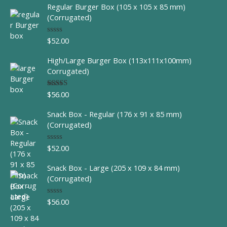
Regular Burger Box (105 x 105 x 85 mm)
(Corrugated)
$
52.00
R
a
t
High/Large Burger Box (113x111x100mm)
e
d
Corrugated)
0
o
u
$
56.00
Rated
t
4.00
out
o
of 5
f
Snack Box - Regular (176 x 91 x 85 mm)
5
(Corrugated)
$
52.00
R
a
t
Snack Box - Large (205 x 109 x 84 mm)
e
d
(Corrugated)
0
o
u
$
56.00
R
t
a
o
t
f
e
5