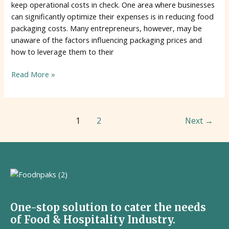
keep operational costs in check. One area where businesses
can significantly optimize their expenses is in reducing food
packaging costs. Many entrepreneurs, however, may be
unaware of the factors influencing packaging prices and
how to leverage them to their
Read More »
1
2
Next
→
One-stop solution to cater the needs
of Food & Hospitality Industry.