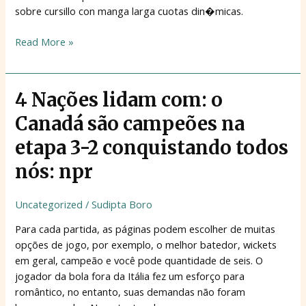
sobre cursillo con manga larga cuotas din�micas.
Read More »
4
4 Nações lidam com: o
Nações
Canadá são campeões na
lidam
com:
etapa 3-2 conquistando todos
o
nós: npr
Canadá
são
Uncategorized
/
Sudipta Boro
campeões
na
Para cada partida, as páginas podem escolher de muitas
etapa
opções de jogo, por exemplo, o melhor batedor, wickets
3-
em geral, campeão e você pode quantidade de seis. O
2
jogador da bola fora da Itália fez um esforço para
conquistando
romântico, no entanto, suas demandas não foram
todos