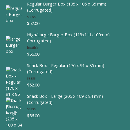
Regular Burger Box (105 x 105 x 85 mm)
(Corrugated)
$
52.00
R
a
t
High/Large Burger Box (113x111x100mm)
e
d
Corrugated)
0
o
u
$
56.00
Rated
t
4.00
out
o
of 5
f
Snack Box - Regular (176 x 91 x 85 mm)
5
(Corrugated)
$
52.00
R
a
t
Snack Box - Large (205 x 109 x 84 mm)
e
d
(Corrugated)
0
o
u
$
56.00
R
t
a
o
t
f
e
5