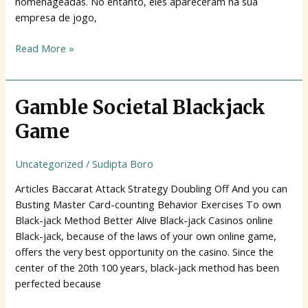
homenageadas. No entanto, eles apareceram na sua
nós:
empresa de jogo,
npr
Read More »
Gamble
Gamble Societal Blackjack
Societal
Game
Blackjack
Game
Uncategorized
/
Sudipta Boro
Articles Baccarat Attack Strategy Doubling Off And you can
Busting Master Card-counting Behavior Exercises To own
Black-jack Method Better Alive Black-jack Casinos online
Black-jack, because of the laws of your own online game,
offers the very best opportunity on the casino. Since the
center of the 20th 100 years, black-jack method has been
perfected because