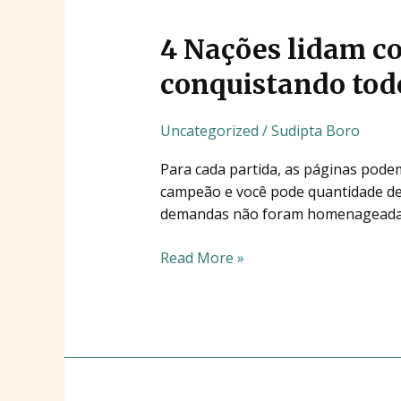
4
4 Nações lidam c
Nações
conquistando todo
lidam
com:
Uncategorized
/
Sudipta Boro
o
Canadá
Para cada partida, as páginas pode
são
campeão e você pode quantidade de s
campeões
demandas não foram homenageadas.
na
etapa
Read More »
3-
2
conquistando
todos
nós:
npr