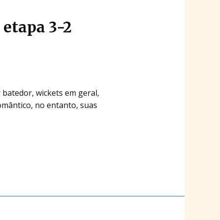
 etapa 3-2
 batedor, wickets em geral,
omântico, no entanto, suas