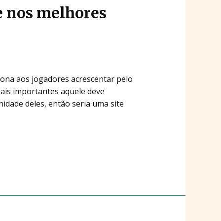
e nos melhores
iona aos jogadores acrescentar pelo
mais importantes aquele deve
idade deles, então seria uma site