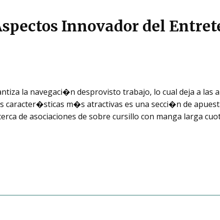
Aspectos Innovador del Entre
antiza la navegaci�n desprovisto trabajo, lo cual deja a las
s caracter�sticas m�s atractivas es una secci�n de apuesta
erca de asociaciones de sobre cursillo con manga larga cuo