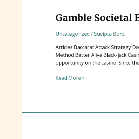
Gamble
Gamble Societal 
Societal
Blackjack
Uncategorized
/
Sudipta Boro
Game
Articles Baccarat Attack Strategy 
Method Better Alive Black-jack Casi
opportunity on the casino. Since th
Read More »