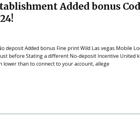
tablishment Added bonus Cod
24!
 deposit Added bonus Fine print Wild Las vegas Mobile Loc
ust before Stating a different No-deposit Incentive United
n lower than to connect to your account, allege