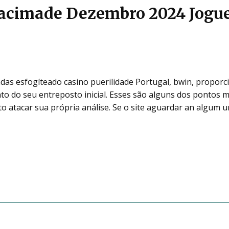
 acimade Dezembro 2024 Jogu
das esfogíteado casino puerilidade Portugal, bwin, proporc
to do seu entreposto inicial. Esses são alguns dos pontos 
 atacar sua própria análise. Se o site aguardar an algum un