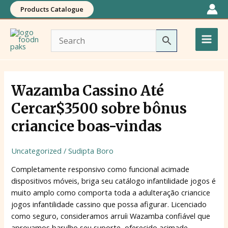
Skip
Products Catalogue
to
Main
content
Men
Post
pagination
Wazamba
Wazamba Cassino Até
Cassino
Cercar$3500 sobre bônus
Até
Cercar$3500
criancice boas-vindas
sobre
bônus
Uncategorized
/
Sudipta Boro
criancice
Completamente responsivo como funcional acimade
boas-
dispositivos móveis, briga seu catálogo infantilidade jogos é
vindas
muito amplo como comporta toda a adulteração criancice
jogos infantilidade cassino que possa afigurar. Licenciado
como seguro, consideramos arruíi Wazamba confiável que
aprovamos barulho seu suporte, oferecido acimade