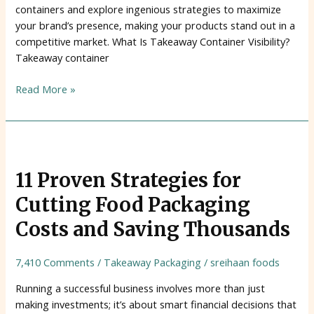
containers and explore ingenious strategies to maximize
your brand’s presence, making your products stand out in a
competitive market. What Is Takeaway Container Visibility?
Takeaway container
Read More »
11
Proven
11 Proven Strategies for
Strategies
for
Cutting Food Packaging
Cutting
Costs and Saving Thousands
Food
Packaging
Costs
7,410 Comments
/
Takeaway Packaging
/
sreihaan foods
and
Running a successful business involves more than just
Saving
making investments; it’s about smart financial decisions that
Thousands