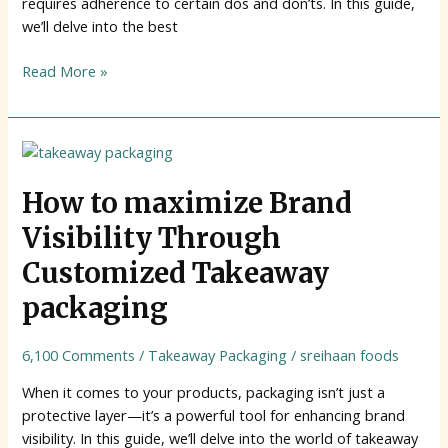
requires adherence to certain dos and don’ts. In this guide,
we’ll delve into the best
Read More »
How
to
maximize
How to maximize Brand
Brand
Visibility Through
Visibility
Through
Customized Takeaway
Customized
packaging
Takeaway
packaging
6,100 Comments
/
Takeaway Packaging
/
sreihaan foods
When it comes to your products, packaging isn’t just a
protective layer—it’s a powerful tool for enhancing brand
visibility. In this guide, we’ll delve into the world of takeaway