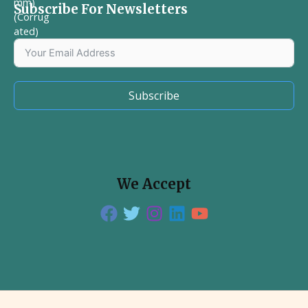
d
Subscribe For Newsletters
0
o
u
t
o
f
5
Subscribe
We Accept