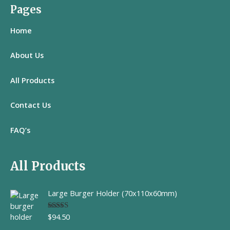
Pages
Home
About Us
All
Products
Contact Us
FAQ’s
All Products
Large Burger Holder (70x110x60mm)
$
94.50
Rated
5.00
out of 5