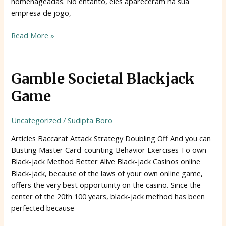
homenageadas. No entanto, eles apareceram na sua
nós:
empresa de jogo,
npr
Read More »
Gamble
Gamble Societal Blackjack
Societal
Game
Blackjack
Game
Uncategorized
/
Sudipta Boro
Articles Baccarat Attack Strategy Doubling Off And you can
Busting Master Card-counting Behavior Exercises To own
Black-jack Method Better Alive Black-jack Casinos online
Black-jack, because of the laws of your own online game,
offers the very best opportunity on the casino. Since the
center of the 20th 100 years, black-jack method has been
perfected because