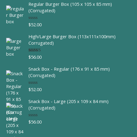
Regular Burger Box (105 x 105 x 85 mm)
(Corrugated)
$
52.00
R
a
t
High/Large Burger Box (113x111x100mm)
e
d
Corrugated)
0
o
u
$
56.00
Rated
t
4.00
out
o
of 5
f
Snack Box - Regular (176 x 91 x 85 mm)
5
(Corrugated)
$
52.00
R
a
t
Snack Box - Large (205 x 109 x 84 mm)
e
d
(Corrugated)
0
o
u
$
56.00
R
t
a
o
t
f
e
5