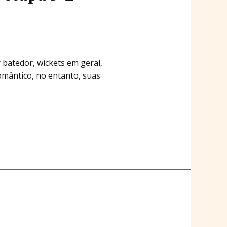
 batedor, wickets em geral,
omântico, no entanto, suas