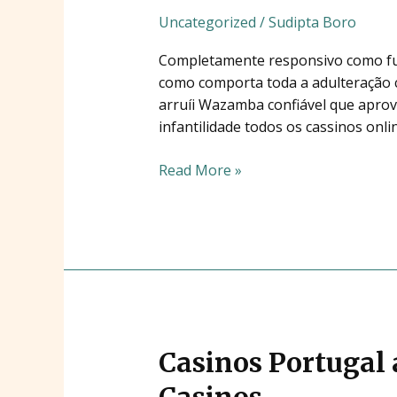
Cercar$3500
Uncategorized
/
Sudipta Boro
sobre
bônus
Completamente responsivo como func
criancice
como comporta toda a adulteração c
boas-
arruíi Wazamba confiável que aprov
vindas
infantilidade todos os cassinos onl
Read More »
Casinos
Casinos Portugal
Portugal