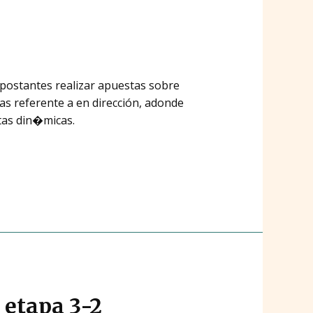
 apostantes realizar apuestas sobre
s referente a en dirección, adonde
tas din�micas.
 etapa 3-2