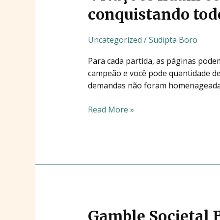
Nações
conquistando todo
lidam
com:
Uncategorized
/
Sudipta Boro
o
Canadá
Para cada partida, as páginas pode
são
campeão e você pode quantidade de s
campeões
demandas não foram homenageadas.
na
etapa
Read More »
3-
2
conquistando
todos
nós:
npr
Gamble
Gamble Societal 