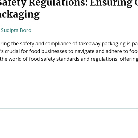
Safety Regulations: Ensuring
ackaging
/
Sudipta Boro
uring the safety and compliance of takeaway packaging is p
’s crucial for food businesses to navigate and adhere to food
the world of food safety standards and regulations, offering