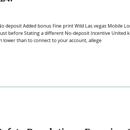
 deposit Added bonus Fine print Wild Las vegas Mobile Loc
ust before Stating a different No-deposit Incentive United
n lower than to connect to your account, allege