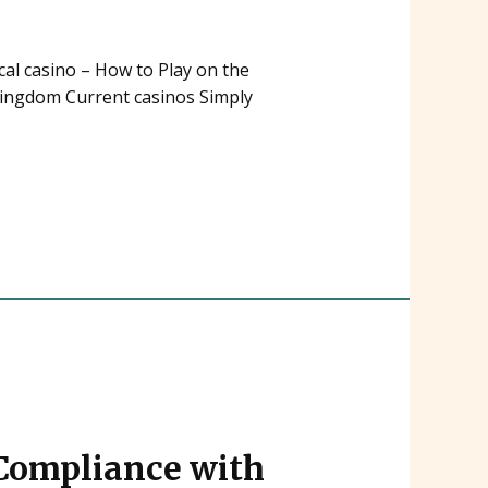
al casino – How to Play on the
 kingdom Current casinos Simply
 Compliance with