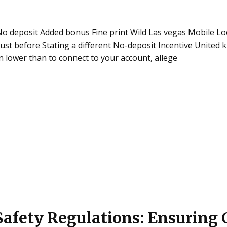
 deposit Added bonus Fine print Wild Las vegas Mobile Loc
ust before Stating a different No-deposit Incentive United
n lower than to connect to your account, allege
Safety Regulations: Ensuring