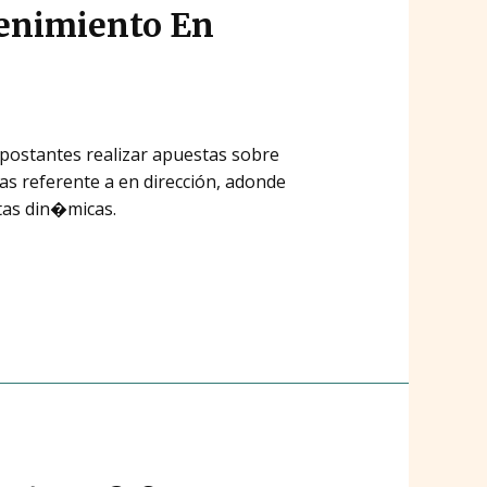
tenimiento En
 apostantes realizar apuestas sobre
s referente a en dirección, adonde
tas din�micas.