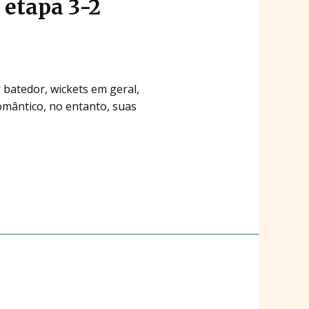
 etapa 3-2
 batedor, wickets em geral,
omântico, no entanto, suas