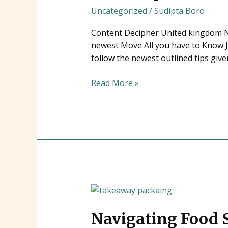
Added
Uncategorized
/
Sudipta Boro
bonus
Codes
Content Decipher United kingdom No
&
newest Move All you have to Know J
No-
follow the newest outlined tips give
deposit
Offers
Read More »
Updated
2024!
Navigating
Food
Safety
Navigating Food 
Regulations: