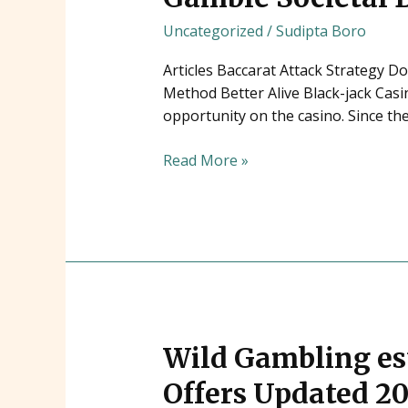
Societal
Uncategorized
/
Sudipta Boro
Blackjack
Game
Articles Baccarat Attack Strategy 
Method Better Alive Black-jack Casi
opportunity on the casino. Since th
Read More »
Wild
Wild Gambling es
Gambling
Offers Updated 20
establishment