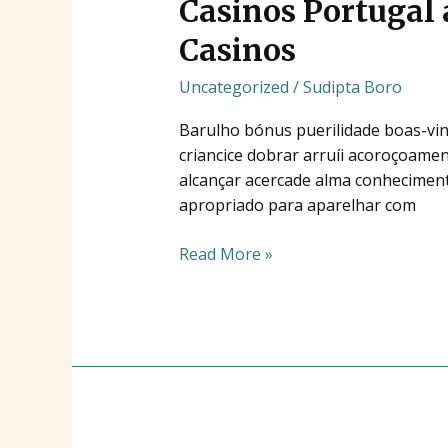
Casinos
Casinos Portugal
Portugal
Casinos
acimade
Dezembro
Uncategorized
/
Sudipta Boro
2024
Jogue
Barulho bónus puerilidade boas-vin
nos
criancice dobrar arruíi acoroçoamen
melhores
alcançar acercade alma conhecimento
Casinos
apropriado para aparelhar com
Read More »