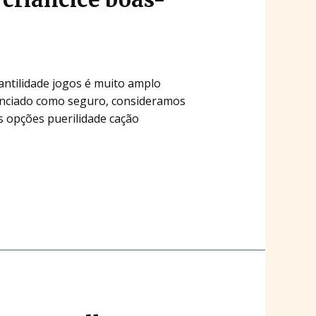
antilidade jogos é muito amplo
icenciado como seguro, consideramos
 opções puerilidade cação