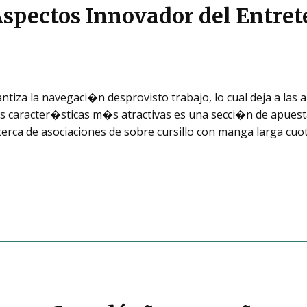
Aspectos Innovador del Entre
antiza la navegaci�n desprovisto trabajo, lo cual deja a las
s caracter�sticas m�s atractivas es una secci�n de apuesta
erca de asociaciones de sobre cursillo con manga larga cuo