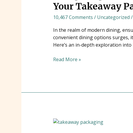
Your Takeaway P
Ensuring
Compliance
10,467 Comments
/
Uncategorized
with
Your
In the realm of modern dining, ens
Takeaway
convenient dining options surges, it
Packaging
Here’s an in-depth exploration into 
Read More »
Takeaway
Packaging