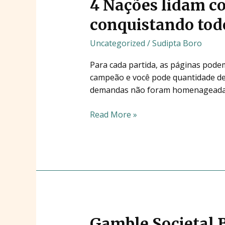
4
4 Nações lidam c
Nações
conquistando todo
lidam
com:
Uncategorized
/
Sudipta Boro
o
Canadá
Para cada partida, as páginas pode
são
campeão e você pode quantidade de s
campeões
demandas não foram homenageadas.
na
etapa
Read More »
3-
2
conquistando
todos
nós:
npr
Gamble
Gamble Societal 