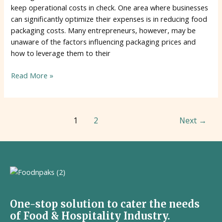
keep operational costs in check. One area where businesses
can significantly optimize their expenses is in reducing food
packaging costs. Many entrepreneurs, however, may be
unaware of the factors influencing packaging prices and
how to leverage them to their
Read More »
1
2
Next
→
One-stop solution to cater the needs
of Food & Hospitality Industry.