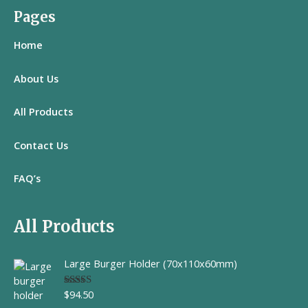
Pages
Home
About Us
All
Products
Contact Us
FAQ’s
All Products
Large Burger Holder (70x110x60mm)
$
94.50
Rated
5.00
out of 5