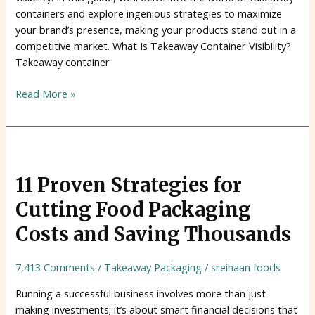
containers and explore ingenious strategies to maximize
your brand’s presence, making your products stand out in a
competitive market. What Is Takeaway Container Visibility?
Takeaway container
Read More »
11
Proven
11 Proven Strategies for
Strategies
for
Cutting Food Packaging
Cutting
Costs and Saving Thousands
Food
Packaging
Costs
7,413 Comments
/
Takeaway Packaging
/
sreihaan foods
and
Running a successful business involves more than just
Saving
making investments; it’s about smart financial decisions that
Thousands