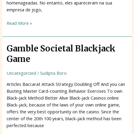
homenageadas. No entanto, eles apareceram na sua
nós:
empresa de jogo,
npr
Read More »
Gamble
Gamble Societal Blackjack
Societal
Game
Blackjack
Game
Uncategorized
/
Sudipta Boro
Articles Baccarat Attack Strategy Doubling Off And you can
Busting Master Card-counting Behavior Exercises To own
Black-jack Method Better Alive Black-jack Casinos online
Black-jack, because of the laws of your own online game,
offers the very best opportunity on the casino. Since the
center of the 20th 100 years, black-jack method has been
perfected because