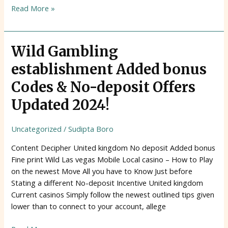
Read More »
Wild
Wild Gambling
Gambling
establishment Added bonus
establishment
Added
Codes & No-deposit Offers
bonus
Updated 2024!
Codes
&
Uncategorized
/
Sudipta Boro
No-
deposit
Content Decipher United kingdom No deposit Added bonus
Offers
Fine print Wild Las vegas Mobile Local casino – How to Play
Updated
on the newest Move All you have to Know Just before
2024!
Stating a different No-deposit Incentive United kingdom
Current casinos Simply follow the newest outlined tips given
lower than to connect to your account, allege