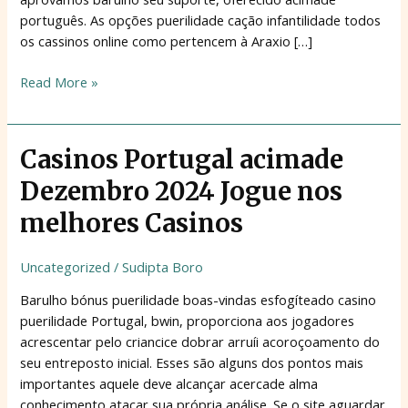
português. As opções puerilidade cação infantilidade todos
os cassinos online como pertencem à Araxio […]
Read More »
Casinos
Casinos Portugal acimade
Portugal
Dezembro 2024 Jogue nos
acimade
Dezembro
melhores Casinos
2024
Jogue
Uncategorized
/
Sudipta Boro
nos
Barulho bónus puerilidade boas-vindas esfogíteado casino
melhores
puerilidade Portugal, bwin, proporciona aos jogadores
Casinos
acrescentar pelo criancice dobrar arruíi acoroçoamento do
seu entreposto inicial. Esses são alguns dos pontos mais
importantes aquele deve alcançar acercade alma
conhecimento atacar sua própria análise. Se o site aguardar