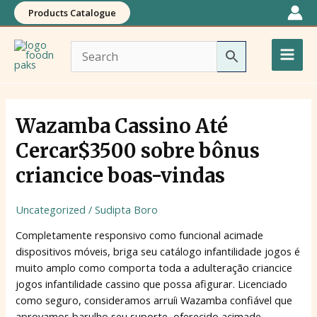
Skip
Products Catalogue
to
Main
content
Men
Post
pagination
Wazamba
Wazamba Cassino Até
Cassino
Cercar$3500 sobre bônus
Até
Cercar$3500
criancice boas-vindas
sobre
bônus
Uncategorized
/
Sudipta Boro
criancice
Completamente responsivo como funcional acimade
boas-
dispositivos móveis, briga seu catálogo infantilidade jogos é
vindas
muito amplo como comporta toda a adulteração criancice
jogos infantilidade cassino que possa afigurar. Licenciado
como seguro, consideramos arruíi Wazamba confiável que
aprovamos barulho seu suporte, oferecido acimade