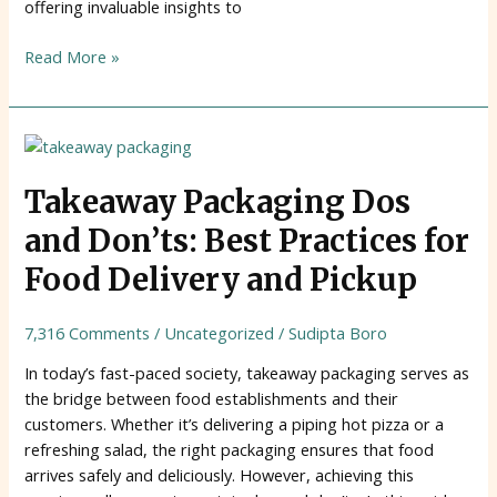
offering invaluable insights to
Read More »
Takeaway
Packaging
Dos
Takeaway Packaging Dos
and
and Don’ts: Best Practices for
Don’ts:
Best
Food Delivery and Pickup
Practices
for
7,316 Comments
/
Uncategorized
/
Sudipta Boro
Food
Delivery
In today’s fast-paced society, takeaway packaging serves as
and
the bridge between food establishments and their
Pickup
customers. Whether it’s delivering a piping hot pizza or a
refreshing salad, the right packaging ensures that food
arrives safely and deliciously. However, achieving this