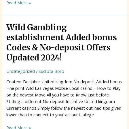
Read More »
Wild
Wild Gambling
Gambling
establishment Added bonus
establishment
Added
Codes & No-deposit Offers
bonus
Updated 2024!
Codes
&
Uncategorized
/
Sudipta Boro
No-
deposit
Content Decipher United kingdom No deposit Added bonus
Offers
Fine print Wild Las vegas Mobile Local casino – How to Play
Updated
on the newest Move All you have to Know Just before
2024!
Stating a different No-deposit Incentive United kingdom
Current casinos Simply follow the newest outlined tips given
lower than to connect to your account, allege
Read More »