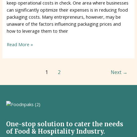
keep operational costs in check. One area where businesses
can significantly optimize their expenses is in reducing food
packaging costs. Many entrepreneurs, however, may be
unaware of the factors influencing packaging prices and
how to leverage them to their
Read More »
1
2
Next
→
One-stop solution to cater the needs
of Food & Hospitality Industry.