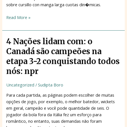
sobre cursillo con manga larga cuotas din�micas.
Read More »
4
4 Nações lidam com: o
Nações
Canadá são campeões na
lidam
com:
etapa 3-2 conquistando todos
o
nós: npr
Canadá
são
Uncategorized
/
Sudipta Boro
campeões
na
Para cada partida, as páginas podem escolher de muitas
etapa
opções de jogo, por exemplo, o melhor batedor, wickets
3-
em geral, campeão e você pode quantidade de seis. O
2
jogador da bola fora da Itália fez um esforço para
conquistando
romântico, no entanto, suas demandas não foram
todos