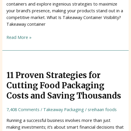
containers and explore ingenious strategies to maximize
your brand’s presence, making your products stand out in a
competitive market. What Is Takeaway Container Visibility?
Takeaway container
Read More »
11
Proven
11 Proven Strategies for
Strategies
for
Cutting Food Packaging
Cutting
Costs and Saving Thousands
Food
Packaging
Costs
7,408 Comments
/
Takeaway Packaging
/
sreihaan foods
and
Running a successful business involves more than just
Saving
making investments; it’s about smart financial decisions that
Thousands