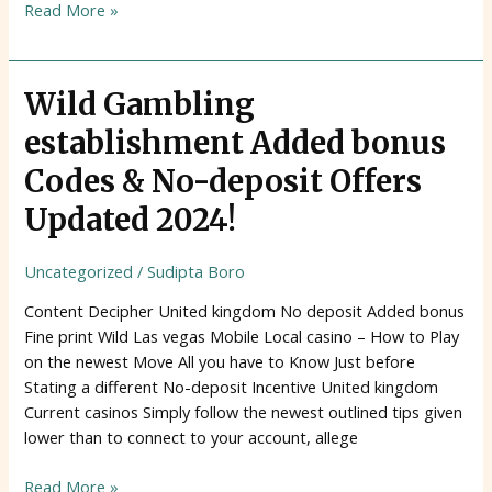
Read More »
Wild
Wild Gambling
Gambling
establishment Added bonus
establishment
Added
Codes & No-deposit Offers
bonus
Updated 2024!
Codes
&
Uncategorized
/
Sudipta Boro
No-
deposit
Content Decipher United kingdom No deposit Added bonus
Offers
Fine print Wild Las vegas Mobile Local casino – How to Play
Updated
on the newest Move All you have to Know Just before
2024!
Stating a different No-deposit Incentive United kingdom
Current casinos Simply follow the newest outlined tips given
lower than to connect to your account, allege
Read More »