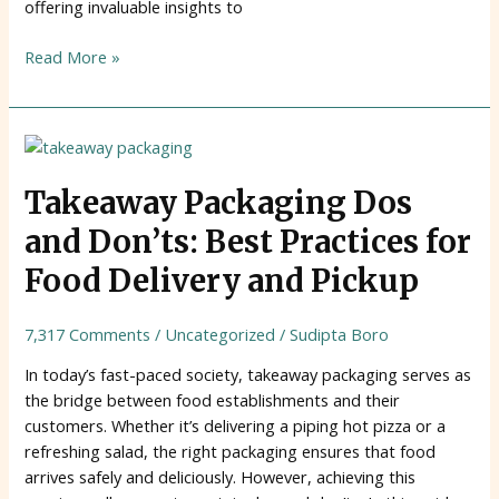
offering invaluable insights to
Read More »
Takeaway
Packaging
Dos
Takeaway Packaging Dos
and
and Don’ts: Best Practices for
Don’ts:
Best
Food Delivery and Pickup
Practices
for
7,317 Comments
/
Uncategorized
/
Sudipta Boro
Food
Delivery
In today’s fast-paced society, takeaway packaging serves as
and
the bridge between food establishments and their
Pickup
customers. Whether it’s delivering a piping hot pizza or a
refreshing salad, the right packaging ensures that food
arrives safely and deliciously. However, achieving this