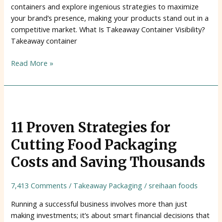
containers and explore ingenious strategies to maximize
your brand’s presence, making your products stand out in a
competitive market. What Is Takeaway Container Visibility?
Takeaway container
Read More »
11
Proven
11 Proven Strategies for
Strategies
for
Cutting Food Packaging
Cutting
Costs and Saving Thousands
Food
Packaging
Costs
7,413 Comments
/
Takeaway Packaging
/
sreihaan foods
and
Running a successful business involves more than just
Saving
making investments; it’s about smart financial decisions that
Thousands