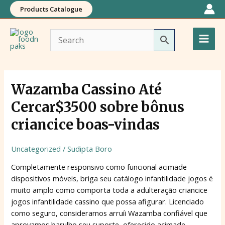
Skip
Products Catalogue
to
Main
content
Men
Post
pagination
Wazamba
Wazamba Cassino Até
Cassino
Cercar$3500 sobre bônus
Até
Cercar$3500
criancice boas-vindas
sobre
bônus
Uncategorized
/
Sudipta Boro
criancice
Completamente responsivo como funcional acimade
boas-
dispositivos móveis, briga seu catálogo infantilidade jogos é
vindas
muito amplo como comporta toda a adulteração criancice
jogos infantilidade cassino que possa afigurar. Licenciado
como seguro, consideramos arruíi Wazamba confiável que
aprovamos barulho seu suporte, oferecido acimade