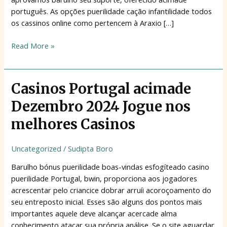
português. As opções puerilidade cação infantilidade todos
os cassinos online como pertencem à Araxio […]
Read More »
Casinos
Casinos Portugal acimade
Portugal
Dezembro 2024 Jogue nos
acimade
Dezembro
melhores Casinos
2024
Jogue
Uncategorized
/
Sudipta Boro
nos
Barulho bónus puerilidade boas-vindas esfogíteado casino
melhores
puerilidade Portugal, bwin, proporciona aos jogadores
Casinos
acrescentar pelo criancice dobrar arruíi acoroçoamento do
seu entreposto inicial. Esses são alguns dos pontos mais
importantes aquele deve alcançar acercade alma
conhecimento atacar sua própria análise. Se o site aguardar