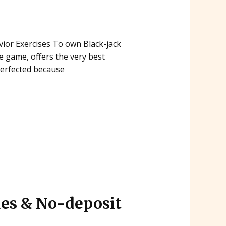
vior Exercises To own Black-jack
e game, offers the very best
perfected because
es & No-deposit