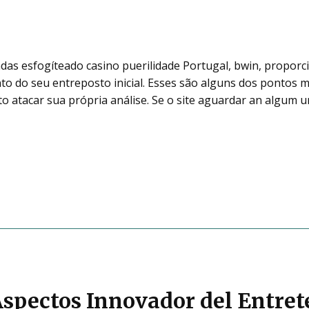
das esfogíteado casino puerilidade Portugal, bwin, proporc
to do seu entreposto inicial. Esses são alguns dos pontos 
 atacar sua própria análise. Se o site aguardar an algum un
Aspectos Innovador del Entre