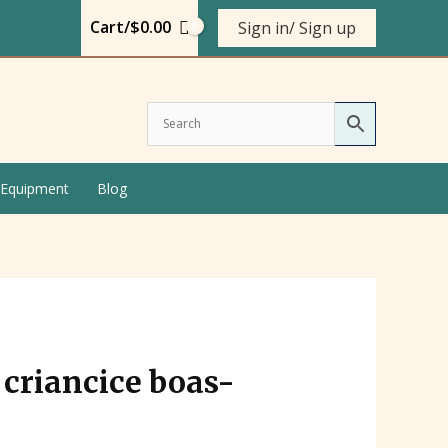
Cart/
$
0.00
Sign in/ Sign up
 Equipment
Blog
criancice boas-