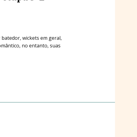
 batedor, wickets em geral,
omântico, no entanto, suas