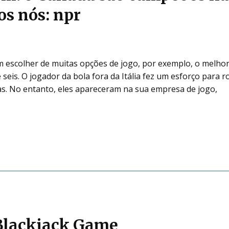
s nós: npr
m escolher de muitas opções de jogo, por exemplo, o melhor
eis. O jogador da bola fora da Itália fez um esforço para r
 No entanto, eles apareceram na sua empresa de jogo,
Blackjack Game