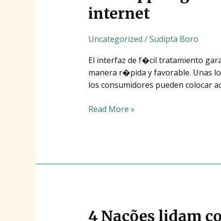
App:
internet
Algún
Aspectos
Uncategorized
/
Sudipta Boro
Innovador
del
El interfaz de f�cil tratamiento gar
Entretenimiento
manera r�pida y favorable. Unas lo
En
los consumidores pueden colocar ac
internet
Read More »
4
4 Nações lidam c