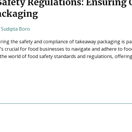
Safety Regulations: Ensuring
ackaging
/
Sudipta Boro
uring the safety and compliance of takeaway packaging is p
’s crucial for food businesses to navigate and adhere to food
the world of food safety standards and regulations, offering