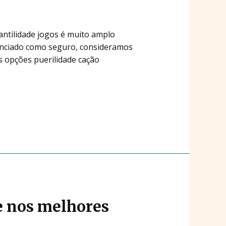
antilidade jogos é muito amplo
icenciado como seguro, consideramos
 opções puerilidade cação
e nos melhores