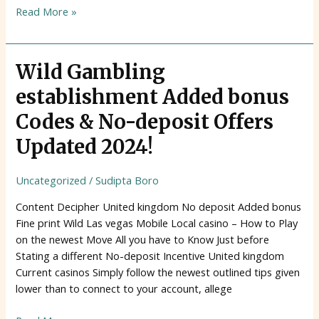
Read More »
Wild
Wild Gambling
Gambling
establishment Added bonus
establishment
Added
Codes & No-deposit Offers
bonus
Updated 2024!
Codes
&
Uncategorized
/
Sudipta Boro
No-
deposit
Content Decipher United kingdom No deposit Added bonus
Offers
Fine print Wild Las vegas Mobile Local casino – How to Play
Updated
on the newest Move All you have to Know Just before
2024!
Stating a different No-deposit Incentive United kingdom
Current casinos Simply follow the newest outlined tips given
lower than to connect to your account, allege