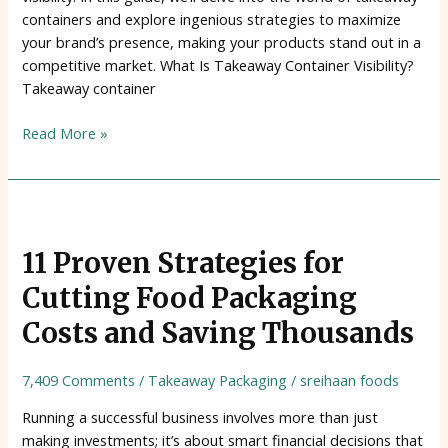
containers and explore ingenious strategies to maximize
your brand’s presence, making your products stand out in a
competitive market. What Is Takeaway Container Visibility?
Takeaway container
Read More »
11
Proven
11 Proven Strategies for
Strategies
for
Cutting Food Packaging
Cutting
Costs and Saving Thousands
Food
Packaging
Costs
7,409 Comments
/
Takeaway Packaging
/
sreihaan foods
and
Running a successful business involves more than just
Saving
making investments; it’s about smart financial decisions that
Thousands