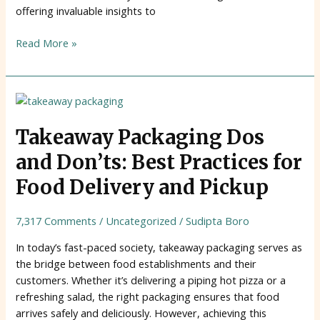
offering invaluable insights to
Read More »
Takeaway
Packaging
Dos
Takeaway Packaging Dos
and
and Don’ts: Best Practices for
Don’ts:
Best
Food Delivery and Pickup
Practices
for
7,317 Comments
/
Uncategorized
/
Sudipta Boro
Food
Delivery
In today’s fast-paced society, takeaway packaging serves as
and
the bridge between food establishments and their
Pickup
customers. Whether it’s delivering a piping hot pizza or a
refreshing salad, the right packaging ensures that food
arrives safely and deliciously. However, achieving this