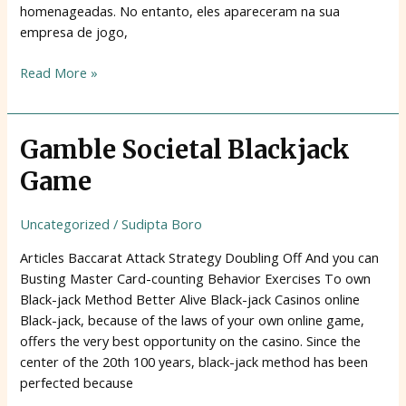
todos
homenageadas. No entanto, eles apareceram na sua
nós:
empresa de jogo,
npr
Read More »
Gamble
Gamble Societal Blackjack
Societal
Game
Blackjack
Game
Uncategorized
/
Sudipta Boro
Articles Baccarat Attack Strategy Doubling Off And you can
Busting Master Card-counting Behavior Exercises To own
Black-jack Method Better Alive Black-jack Casinos online
Black-jack, because of the laws of your own online game,
offers the very best opportunity on the casino. Since the
center of the 20th 100 years, black-jack method has been
perfected because