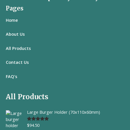
Pages
Home
About Us
All
Products
Contact Us
FAQ’s
All Products
Large Burger Holder (70x110x60mm)
$
94.50
Rated
5.00
out of 5