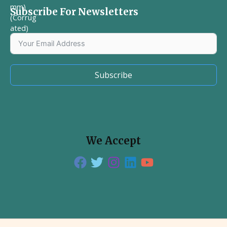
e
5
d
Subscribe For Newsletters
0
o
u
t
o
f
5
Subscribe
We Accept