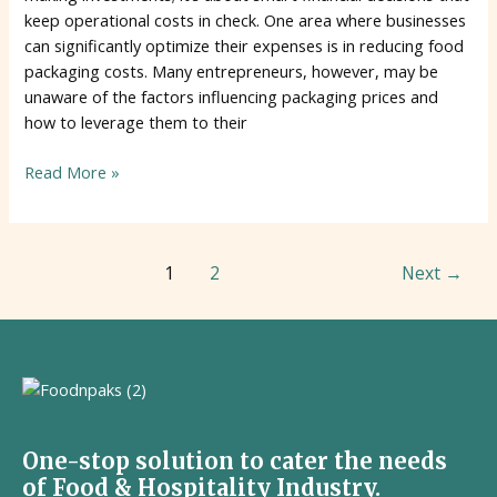
keep operational costs in check. One area where businesses
can significantly optimize their expenses is in reducing food
packaging costs. Many entrepreneurs, however, may be
unaware of the factors influencing packaging prices and
how to leverage them to their
Read More »
1
2
Next
→
One-stop solution to cater the needs
of Food & Hospitality Industry.