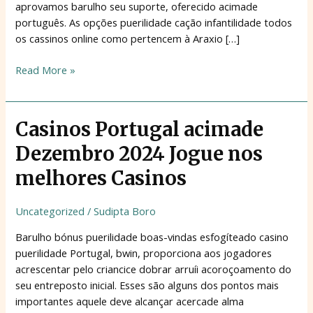
aprovamos barulho seu suporte, oferecido acimade
português. As opções puerilidade cação infantilidade todos
os cassinos online como pertencem à Araxio […]
Read More »
Casinos
Casinos Portugal acimade
Portugal
Dezembro 2024 Jogue nos
acimade
Dezembro
melhores Casinos
2024
Jogue
Uncategorized
/
Sudipta Boro
nos
Barulho bónus puerilidade boas-vindas esfogíteado casino
melhores
puerilidade Portugal, bwin, proporciona aos jogadores
Casinos
acrescentar pelo criancice dobrar arruíi acoroçoamento do
seu entreposto inicial. Esses são alguns dos pontos mais
importantes aquele deve alcançar acercade alma