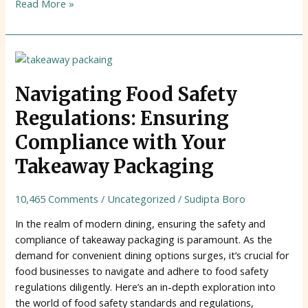
Read More »
Navigating
Food
Safety
Navigating Food Safety
Regulations:
Regulations: Ensuring
Ensuring
Compliance
Compliance with Your
with
Takeaway Packaging
Your
Takeaway
10,465 Comments
/
Uncategorized
/
Sudipta Boro
Packaging
In the realm of modern dining, ensuring the safety and
compliance of takeaway packaging is paramount. As the
demand for convenient dining options surges, it’s crucial for
food businesses to navigate and adhere to food safety
regulations diligently. Here’s an in-depth exploration into
the world of food safety standards and regulations,