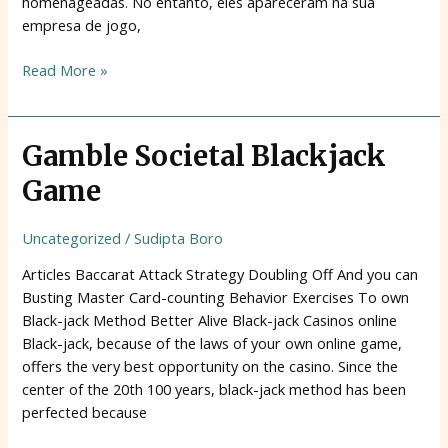
homenageadas. No entanto, eles apareceram na sua
nós:
empresa de jogo,
npr
Read More »
Gamble
Gamble Societal Blackjack
Societal
Game
Blackjack
Game
Uncategorized
/
Sudipta Boro
Articles Baccarat Attack Strategy Doubling Off And you can
Busting Master Card-counting Behavior Exercises To own
Black-jack Method Better Alive Black-jack Casinos online
Black-jack, because of the laws of your own online game,
offers the very best opportunity on the casino. Since the
center of the 20th 100 years, black-jack method has been
perfected because