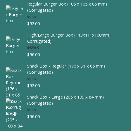
Regular Burger Box (105 x 105 x 85 mm)
(Corrugated)
$
52.00
R
a
t
High/Large Burger Box (113x111x100mm)
e
d
Corrugated)
0
o
u
$
56.00
Rated
t
4.00
out
o
of 5
f
Snack Box - Regular (176 x 91 x 85 mm)
5
(Corrugated)
$
52.00
R
a
t
Snack Box - Large (205 x 109 x 84 mm)
e
d
(Corrugated)
0
o
u
$
56.00
R
t
a
o
t
f
e
5