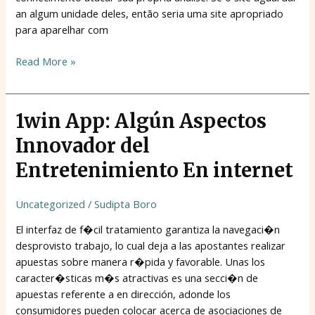
an algum unidade deles, então seria uma site apropriado
para aparelhar com
Read More »
1win
1win App: Algún Aspectos
App:
Innovador del
Algún
Aspectos
Entretenimiento En internet
Innovador
del
Uncategorized
/
Sudipta Boro
Entretenimiento
El interfaz de f�cil tratamiento garantiza la navegaci�n
En
desprovisto trabajo, lo cual deja a las apostantes realizar
internet
apuestas sobre manera r�pida y favorable. Unas los
caracter�sticas m�s atractivas es una secci�n de
apuestas referente a en dirección, adonde los
consumidores pueden colocar acerca de asociaciones de