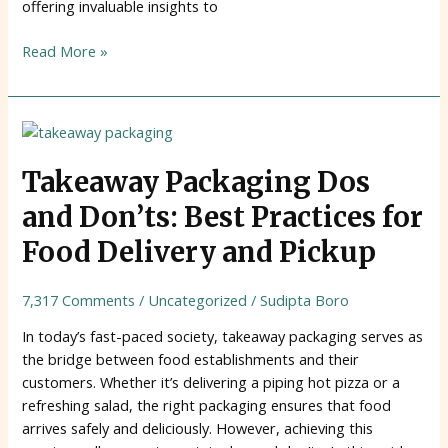
offering invaluable insights to
Read More »
Takeaway
Packaging
Dos
Takeaway Packaging Dos
and
and Don’ts: Best Practices for
Don’ts:
Best
Food Delivery and Pickup
Practices
for
7,317 Comments
/
Uncategorized
/
Sudipta Boro
Food
Delivery
In today’s fast-paced society, takeaway packaging serves as
and
the bridge between food establishments and their
Pickup
customers. Whether it’s delivering a piping hot pizza or a
refreshing salad, the right packaging ensures that food
arrives safely and deliciously. However, achieving this