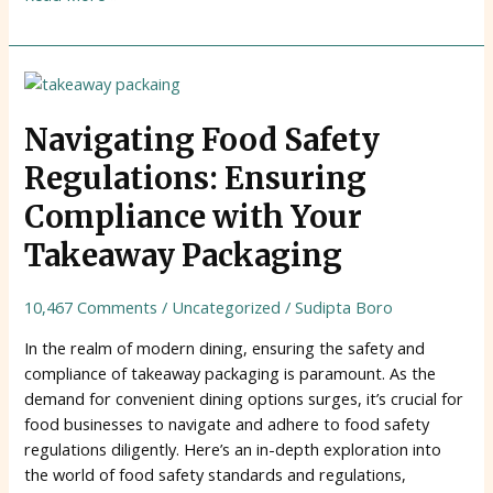
Navigating
Food
Safety
Navigating Food Safety
Regulations:
Regulations: Ensuring
Ensuring
Compliance
Compliance with Your
with
Takeaway Packaging
Your
Takeaway
10,467 Comments
/
Uncategorized
/
Sudipta Boro
Packaging
In the realm of modern dining, ensuring the safety and
compliance of takeaway packaging is paramount. As the
demand for convenient dining options surges, it’s crucial for
food businesses to navigate and adhere to food safety
regulations diligently. Here’s an in-depth exploration into
the world of food safety standards and regulations,