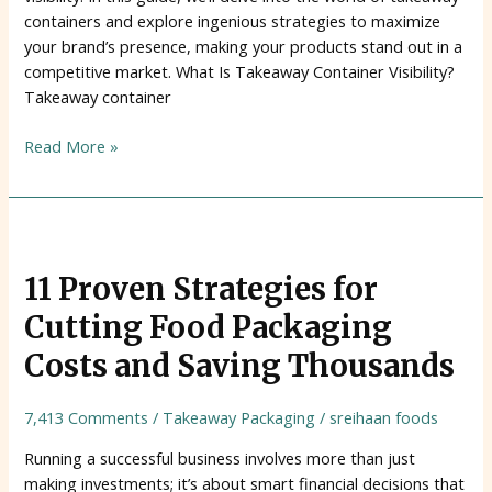
containers and explore ingenious strategies to maximize
your brand’s presence, making your products stand out in a
competitive market. What Is Takeaway Container Visibility?
Takeaway container
Read More »
11
Proven
11 Proven Strategies for
Strategies
for
Cutting Food Packaging
Cutting
Costs and Saving Thousands
Food
Packaging
Costs
7,413 Comments
/
Takeaway Packaging
/
sreihaan foods
and
Running a successful business involves more than just
Saving
making investments; it’s about smart financial decisions that
Thousands