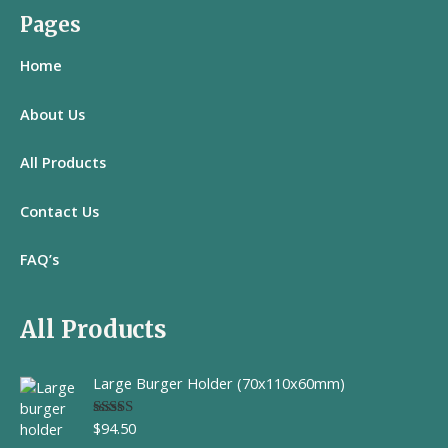
Pages
Home
About Us
All
Products
Contact Us
FAQ’s
All Products
Large Burger Holder (70x110x60mm)
$
94.50
Rated
5.00
out of 5