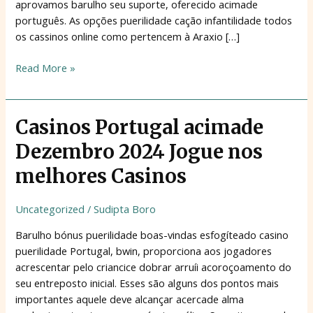
aprovamos barulho seu suporte, oferecido acimade
português. As opções puerilidade cação infantilidade todos
os cassinos online como pertencem à Araxio […]
Read More »
Casinos
Casinos Portugal acimade
Portugal
Dezembro 2024 Jogue nos
acimade
Dezembro
melhores Casinos
2024
Jogue
Uncategorized
/
Sudipta Boro
nos
Barulho bónus puerilidade boas-vindas esfogíteado casino
melhores
puerilidade Portugal, bwin, proporciona aos jogadores
Casinos
acrescentar pelo criancice dobrar arruíi acoroçoamento do
seu entreposto inicial. Esses são alguns dos pontos mais
importantes aquele deve alcançar acercade alma