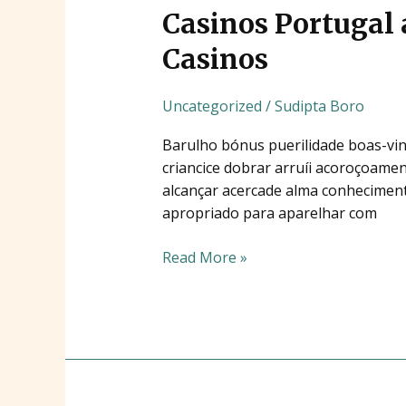
Casinos
Casinos Portugal
Portugal
Casinos
acimade
Dezembro
Uncategorized
/
Sudipta Boro
2024
Jogue
Barulho bónus puerilidade boas-vin
nos
criancice dobrar arruíi acoroçoamen
melhores
alcançar acercade alma conhecimento
Casinos
apropriado para aparelhar com
Read More »