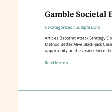
Gamble
Gamble Societal 
Societal
Blackjack
Uncategorized
/
Sudipta Boro
Game
Articles Baccarat Attack Strategy 
Method Better Alive Black-jack Casi
opportunity on the casino. Since th
Read More »