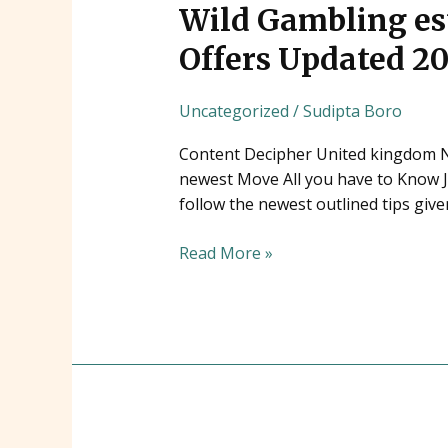
Wild
Wild Gambling es
Gambling
Offers Updated 20
establishment
Added
Uncategorized
/
Sudipta Boro
bonus
Codes
Content Decipher United kingdom No
&
newest Move All you have to Know J
No-
follow the newest outlined tips give
deposit
Offers
Read More »
Updated
2024!