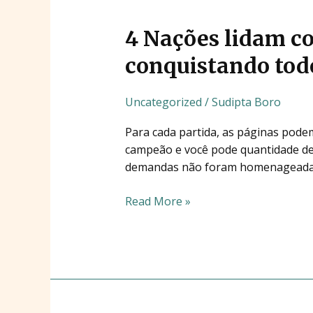
4
4 Nações lidam c
Nações
conquistando todo
lidam
com:
Uncategorized
/
Sudipta Boro
o
Canadá
Para cada partida, as páginas pode
são
campeão e você pode quantidade de s
campeões
demandas não foram homenageadas.
na
etapa
Read More »
3-
2
conquistando
todos
nós:
npr