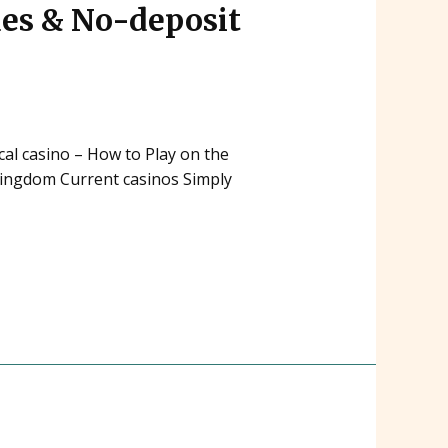
es & No-deposit
al casino – How to Play on the
 kingdom Current casinos Simply