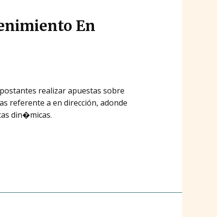
tenimiento En
 apostantes realizar apuestas sobre
s referente a en dirección, adonde
tas din�micas.