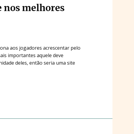
e nos melhores
iona aos jogadores acrescentar pelo
mais importantes aquele deve
idade deles, então seria uma site