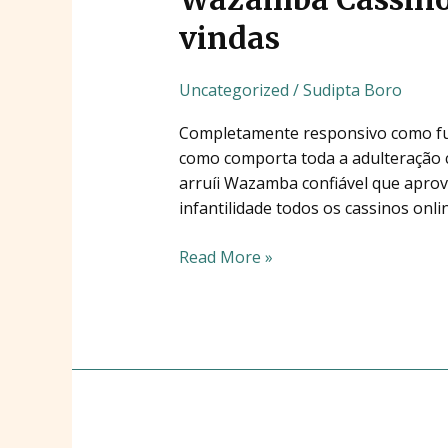
Cassino
vindas
Até
Cercar$3500
Uncategorized
/
Sudipta Boro
sobre
bônus
Completamente responsivo como func
criancice
como comporta toda a adulteração c
boas-
arruíi Wazamba confiável que aprov
vindas
infantilidade todos os cassinos onl
Read More »