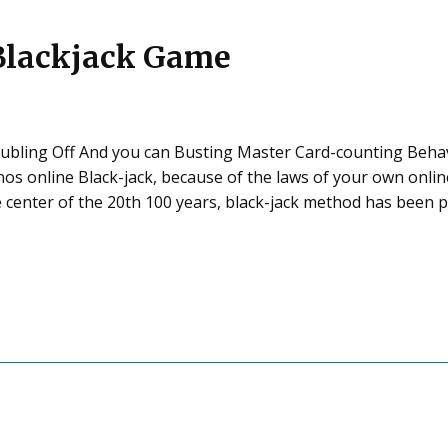
Blackjack Game
Doubling Off And you can Busting Master Card-counting Beha
nos online Black-jack, because of the laws of your own onlin
e center of the 20th 100 years, black-jack method has been 