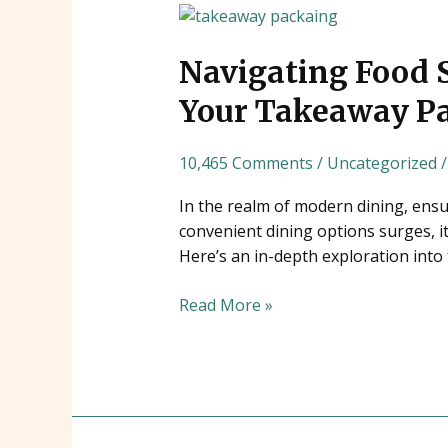
Navigating
Food
Safety
Navigating Food 
Regulations:
Your Takeaway P
Ensuring
Compliance
10,465 Comments
/
Uncategorized
with
Your
In the realm of modern dining, ens
Takeaway
convenient dining options surges, it
Packaging
Here’s an in-depth exploration into 
Read More »