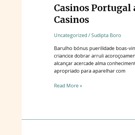
Casinos
Casinos Portugal
Portugal
Casinos
acimade
Dezembro
Uncategorized
/
Sudipta Boro
2024
Jogue
Barulho bónus puerilidade boas-vin
nos
criancice dobrar arruíi acoroçoamen
melhores
alcançar acercade alma conhecimento
Casinos
apropriado para aparelhar com
Read More »