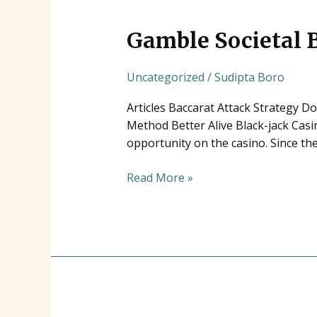
Gamble
Gamble Societal 
Societal
Blackjack
Uncategorized
/
Sudipta Boro
Game
Articles Baccarat Attack Strategy 
Method Better Alive Black-jack Casi
opportunity on the casino. Since th
Read More »