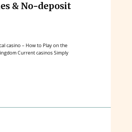
es & No-deposit
al casino – How to Play on the
 kingdom Current casinos Simply