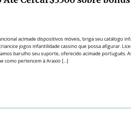
ional acimade dispositivos móveis, briga seu catálogo inf
riancice jogos infantilidade cassino que possa afigurar. L
amos barulho seu suporte, oferecido acimade português. As
ine como pertencem à Araxio […]