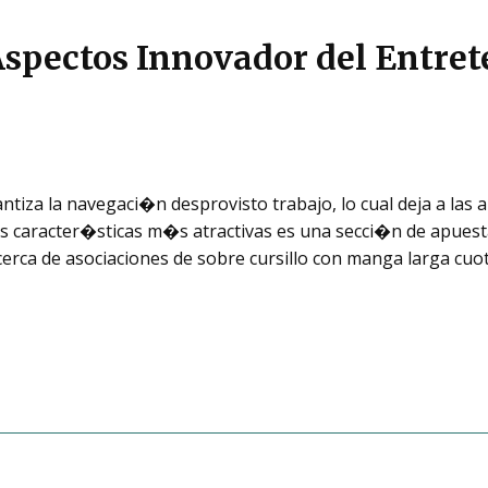
Aspectos Innovador del Entre
antiza la navegaci�n desprovisto trabajo, lo cual deja a las
s caracter�sticas m�s atractivas es una secci�n de apuesta
erca de asociaciones de sobre cursillo con manga larga cuo