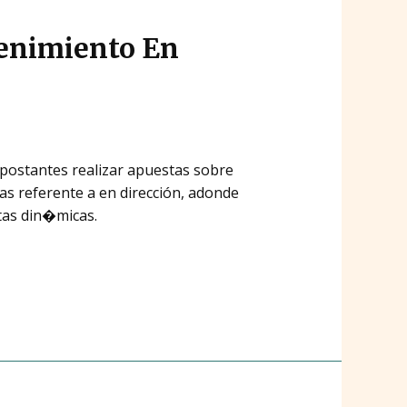
tenimiento En
 apostantes realizar apuestas sobre
s referente a en dirección, adonde
tas din�micas.