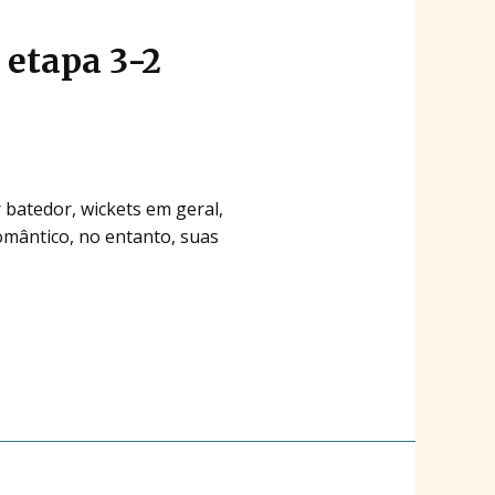
 etapa 3-2
 batedor, wickets em geral,
omântico, no entanto, suas