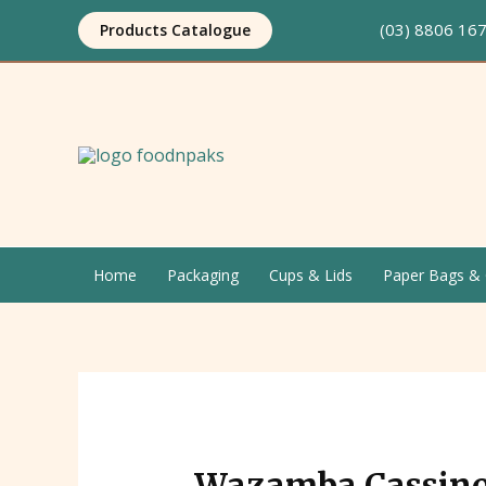
Skip
(03) 8806 1
Products Catalogue
to
content
Home
Packaging
Cups & Lids
Paper Bags & 
Post
pagination
Wazamba
Wazamba Cassino 