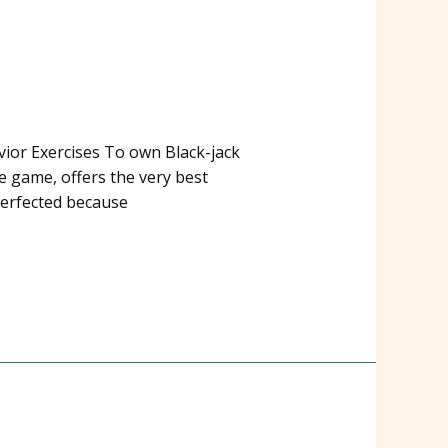
vior Exercises To own Black-jack
e game, offers the very best
perfected because