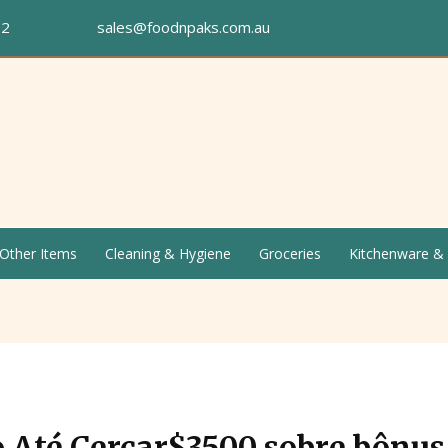
672
sales@foodnpaks.com.au
Other Items
Cleaning & Hygiene
Groceries
Kitchenware &
Até Cercar$3500 sobre bônus 