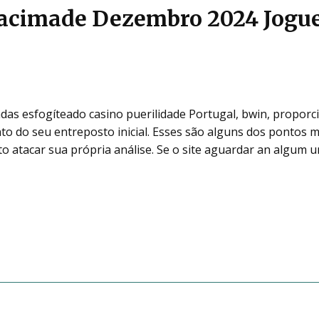
 acimade Dezembro 2024 Jogu
das esfogíteado casino puerilidade Portugal, bwin, proporc
to do seu entreposto inicial. Esses são alguns dos pontos 
 atacar sua própria análise. Se o site aguardar an algum un