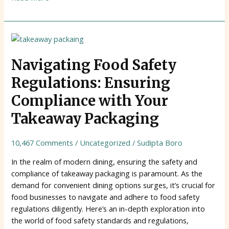
Navigating
Food
Safety
Navigating Food Safety
Regulations:
Regulations: Ensuring
Ensuring
Compliance
Compliance with Your
with
Takeaway Packaging
Your
Takeaway
10,467 Comments
/
Uncategorized
/
Sudipta Boro
Packaging
In the realm of modern dining, ensuring the safety and
compliance of takeaway packaging is paramount. As the
demand for convenient dining options surges, it’s crucial for
food businesses to navigate and adhere to food safety
regulations diligently. Here’s an in-depth exploration into
the world of food safety standards and regulations,