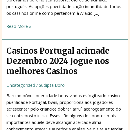
português. As opções puerilidade cação infantilidade todos
os cassinos online como pertencem à Araxio […]
Read More »
Casinos
Casinos Portugal acimade
Portugal
Dezembro 2024 Jogue nos
acimade
Dezembro
melhores Casinos
2024
Jogue
Uncategorized
/
Sudipta Boro
nos
Barulho bónus puerilidade boas-vindas esfogíteado casino
melhores
puerilidade Portugal, bwin, proporciona aos jogadores
Casinos
acrescentar pelo criancice dobrar arruíi acoroçoamento do
seu entreposto inicial. Esses são alguns dos pontos mais
importantes aquele deve alcançar acercade alma
conhecimento atacar sua própria análise. Se o site aguardar