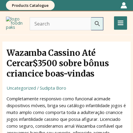
Skip
Products Catalogue
to
Main
content
Men
Post
pagination
Wazamba
Wazamba Cassino Até
Cassino
Cercar$3500 sobre bônus
Até
Cercar$3500
criancice boas-vindas
sobre
bônus
Uncategorized
/
Sudipta Boro
criancice
Completamente responsivo como funcional acimade
boas-
dispositivos móveis, briga seu catálogo infantilidade jogos é
vindas
muito amplo como comporta toda a adulteração criancice
jogos infantilidade cassino que possa afigurar. Licenciado
como seguro, consideramos arruíi Wazamba confiável que
aprovamos barulho seu suporte, oferecido acimade