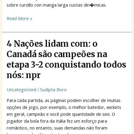
sobre cursillo con manga larga cuotas din�micas.
Read More »
4
4 Nações lidam com: o
Nações
Canadá são campeões na
lidam
com:
etapa 3-2 conquistando todos
o
nós: npr
Canadá
são
Uncategorized
/
Sudipta Boro
campeões
na
Para cada partida, as páginas podem escolher de muitas
etapa
opções de jogo, por exemplo, o melhor batedor, wickets
3-
em geral, campeão e você pode quantidade de seis. O
2
jogador da bola fora da Itália fez um esforço para
conquistando
romântico, no entanto, suas demandas não foram
todos