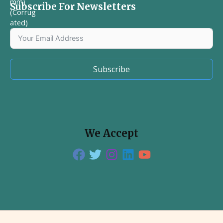
d
Subscribe For Newsletters
0
o
u
t
o
f
5
Subscribe
We Accept