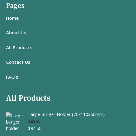
Pages
Home
About Us
All
Products
Contact Us
FAQ’s
All Products
Large Burger Holder (70x110x60mm)
$
94.50
Rated
5.00
out of 5