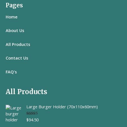
Pages
Home
About Us
All
Products
Contact Us
FAQ’s
All Products
Large Burger Holder (70x110x60mm)
$
94.50
Rated
5.00
out of 5