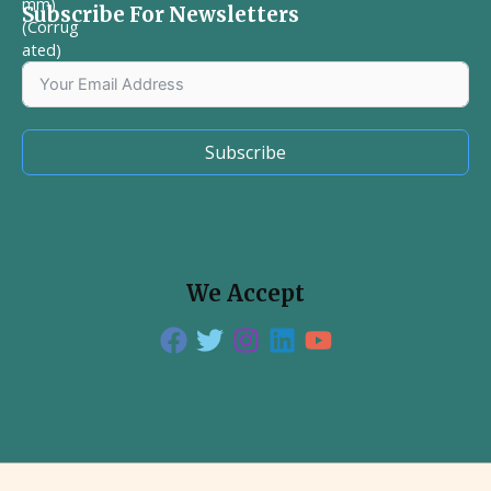
d
Subscribe For Newsletters
0
o
u
t
o
f
5
Subscribe
We Accept