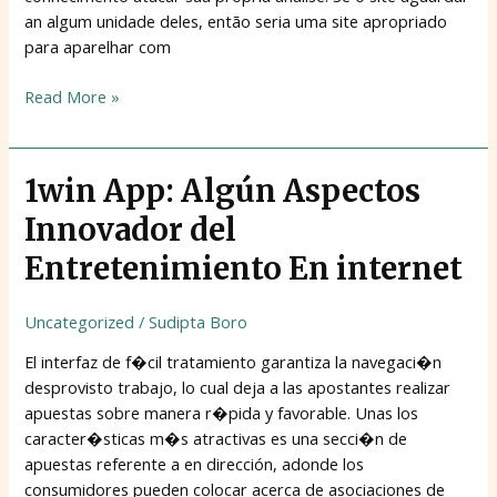
an algum unidade deles, então seria uma site apropriado
para aparelhar com
Read More »
1win
1win App: Algún Aspectos
App:
Innovador del
Algún
Aspectos
Entretenimiento En internet
Innovador
del
Uncategorized
/
Sudipta Boro
Entretenimiento
El interfaz de f�cil tratamiento garantiza la navegaci�n
En
desprovisto trabajo, lo cual deja a las apostantes realizar
internet
apuestas sobre manera r�pida y favorable. Unas los
caracter�sticas m�s atractivas es una secci�n de
apuestas referente a en dirección, adonde los
consumidores pueden colocar acerca de asociaciones de