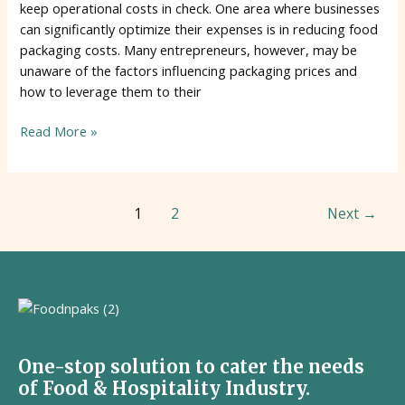
keep operational costs in check. One area where businesses
can significantly optimize their expenses is in reducing food
packaging costs. Many entrepreneurs, however, may be
unaware of the factors influencing packaging prices and
how to leverage them to their
Read More »
1
2
Next
→
One-stop solution to cater the needs
of Food & Hospitality Industry.