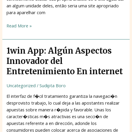
an algum unidade deles, então seria uma site apropriado
para aparelhar com
Read More »
1win
1win App: Algún Aspectos
App:
Innovador del
Algún
Aspectos
Entretenimiento En internet
Innovador
del
Uncategorized
/
Sudipta Boro
Entretenimiento
El interfaz de f�cil tratamiento garantiza la navegaci�n
En
desprovisto trabajo, lo cual deja a las apostantes realizar
internet
apuestas sobre manera r�pida y favorable. Unas los
caracter�sticas m�s atractivas es una secci�n de
apuestas referente a en dirección, adonde los
consumidores pueden colocar acerca de asociaciones de