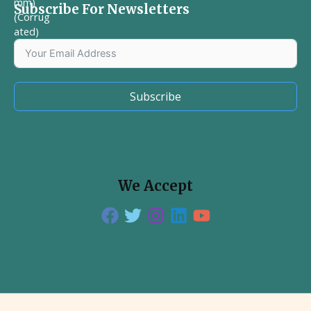
d
Subscribe For Newsletters
0
o
u
t
o
f
5
Subscribe
We Accept