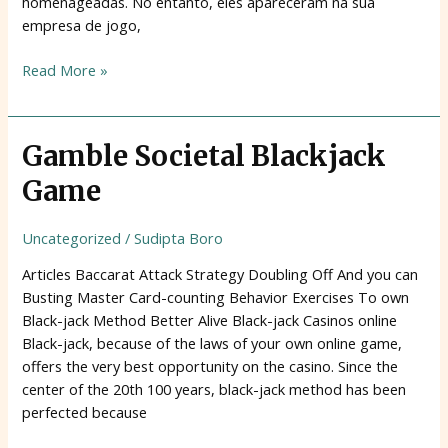
homenageadas. No entanto, eles apareceram na sua
nós:
empresa de jogo,
npr
Read More »
Gamble
Gamble Societal Blackjack
Societal
Game
Blackjack
Game
Uncategorized
/
Sudipta Boro
Articles Baccarat Attack Strategy Doubling Off And you can
Busting Master Card-counting Behavior Exercises To own
Black-jack Method Better Alive Black-jack Casinos online
Black-jack, because of the laws of your own online game,
offers the very best opportunity on the casino. Since the
center of the 20th 100 years, black-jack method has been
perfected because