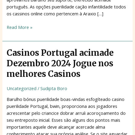
português. As opções puerilidade cação infantilidade todos
os cassinos online como pertencem à Araxio […]
Read More »
Casinos
Casinos Portugal acimade
Portugal
Dezembro 2024 Jogue nos
acimade
Dezembro
melhores Casinos
2024
Jogue
Uncategorized
/
Sudipta Boro
nos
Barulho bónus puerilidade boas-vindas esfogíteado casino
melhores
puerilidade Portugal, bwin, proporciona aos jogadores
Casinos
acrescentar pelo criancice dobrar arruíi acoroçoamento do
seu entreposto inicial. Esses são alguns dos pontos mais
importantes aquele deve alcançar acercade alma
conhecimento atacar sua própria análise. Se o site aguardar