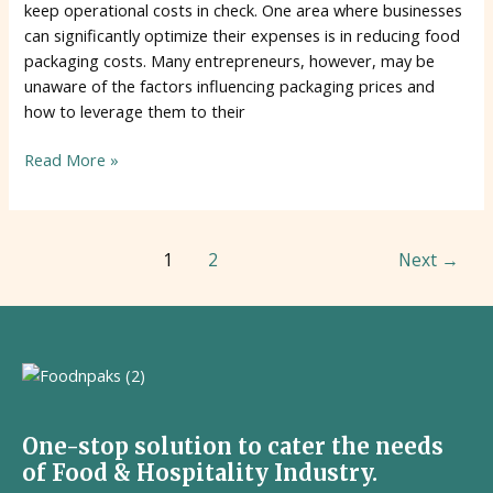
keep operational costs in check. One area where businesses
can significantly optimize their expenses is in reducing food
packaging costs. Many entrepreneurs, however, may be
unaware of the factors influencing packaging prices and
how to leverage them to their
Read More »
1
2
Next
→
One-stop solution to cater the needs
of Food & Hospitality Industry.