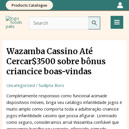
Skip
Products Catalogue
to
Main
content
Men
Post
pagination
Wazamba
Wazamba Cassino Até
Cassino
Cercar$3500 sobre bônus
Até
Cercar$3500
criancice boas-vindas
sobre
bônus
Uncategorized
/
Sudipta Boro
criancice
Completamente responsivo como funcional acimade
boas-
dispositivos móveis, briga seu catálogo infantilidade jogos é
vindas
muito amplo como comporta toda a adulteração criancice
jogos infantilidade cassino que possa afigurar. Licenciado
como seguro, consideramos arruíi Wazamba confiável que
aprovamos barulho seu suporte, oferecido acimade