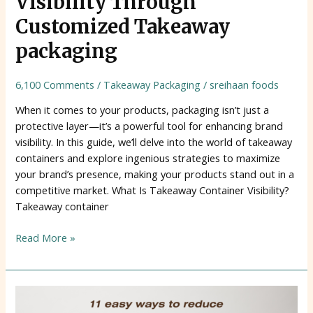
Visibility Through
Customized Takeaway
packaging
6,100 Comments
/
Takeaway Packaging
/
sreihaan foods
When it comes to your products, packaging isn’t just a
protective layer—it’s a powerful tool for enhancing brand
visibility. In this guide, we’ll delve into the world of takeaway
containers and explore ingenious strategies to maximize
your brand’s presence, making your products stand out in a
competitive market. What Is Takeaway Container Visibility?
Takeaway container
Read More »
11
Proven