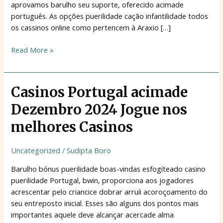
aprovamos barulho seu suporte, oferecido acimade
português. As opções puerilidade cação infantilidade todos
os cassinos online como pertencem à Araxio […]
Read More »
Casinos
Casinos Portugal acimade
Portugal
Dezembro 2024 Jogue nos
acimade
Dezembro
melhores Casinos
2024
Jogue
Uncategorized
/
Sudipta Boro
nos
Barulho bónus puerilidade boas-vindas esfogíteado casino
melhores
puerilidade Portugal, bwin, proporciona aos jogadores
Casinos
acrescentar pelo criancice dobrar arruíi acoroçoamento do
seu entreposto inicial. Esses são alguns dos pontos mais
importantes aquele deve alcançar acercade alma