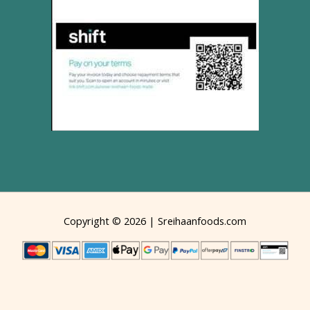
Copyright © 2026 | Sreihaanfoods.com