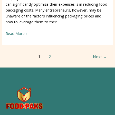
can significantly optimize their expenses is in reducing food
packaging costs. Many entrepreneurs, however, may be
unaware of the factors influencing packaging prices and
how to leverage them to their
Read More »
1
2
Next
→