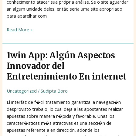
conhecimento atacar sua própria análise. Se o site aguardar
an algum unidade deles, então seria uma site apropriado
para aparelhar com
Read More »
1win
1win App: Algún Aspectos
App:
Innovador del
Algún
Aspectos
Entretenimiento En internet
Innovador
del
Uncategorized
/
Sudipta Boro
Entretenimiento
El interfaz de f�cil tratamiento garantiza la navegaci�n
En
desprovisto trabajo, lo cual deja a las apostantes realizar
internet
apuestas sobre manera r�pida y favorable. Unas los
caracter�sticas m�s atractivas es una secci�n de
apuestas referente a en dirección, adonde los