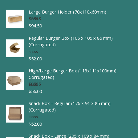
Large Burger Holder (70x110x60mm)
$
94.50
Rated
5.00
out of 5
Regular Burger Box (105 x 105 x 85 mm)
(Corrugated)
$
52.00
R
a
t
High/Large Burger Box (113x111x100mm)
e
d
Corrugated)
0
o
u
$
56.00
Rated
t
4.00
out
o
of 5
f
Snack Box - Regular (176 x 91 x 85 mm)
5
(Corrugated)
$
52.00
R
a
t
Snack Box - Large (205 x 109 x 84 mm)
e