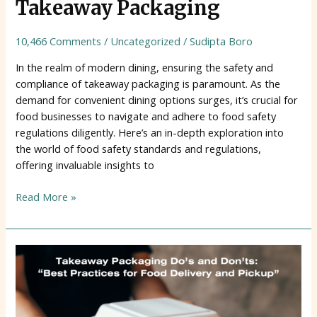
Takeaway Packaging
10,466 Comments
/
Uncategorized
/
Sudipta Boro
In the realm of modern dining, ensuring the safety and
compliance of takeaway packaging is paramount. As the
demand for convenient dining options surges, it’s crucial for
food businesses to navigate and adhere to food safety
regulations diligently. Here’s an in-depth exploration into
the world of food safety standards and regulations,
offering invaluable insights to
Read More »
Takeaway
Packaging
Dos
and