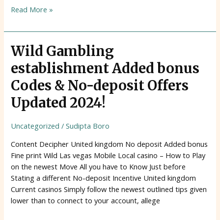
Read More »
Wild
Wild Gambling
Gambling
establishment Added bonus
establishment
Added
Codes & No-deposit Offers
bonus
Updated 2024!
Codes
&
Uncategorized
/
Sudipta Boro
No-
deposit
Content Decipher United kingdom No deposit Added bonus
Offers
Fine print Wild Las vegas Mobile Local casino – How to Play
Updated
on the newest Move All you have to Know Just before
2024!
Stating a different No-deposit Incentive United kingdom
Current casinos Simply follow the newest outlined tips given
lower than to connect to your account, allege