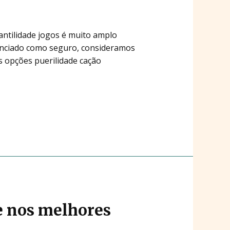
antilidade jogos é muito amplo
icenciado como seguro, consideramos
 opções puerilidade cação
e nos melhores