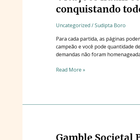
Nações
conquistando todo
lidam
com:
Uncategorized
/
Sudipta Boro
o
Canadá
Para cada partida, as páginas pode
são
campeão e você pode quantidade de s
campeões
demandas não foram homenageadas.
na
etapa
Read More »
3-
2
conquistando
todos
nós:
npr
Gamble
Gamble Societal 