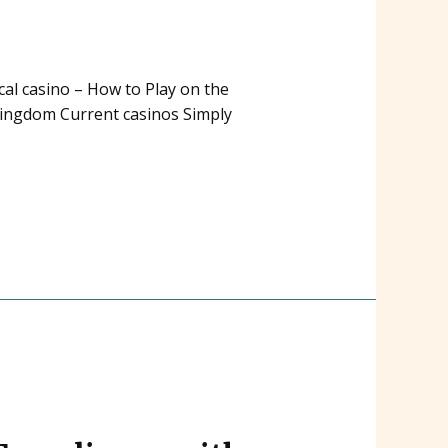
al casino – How to Play on the
 kingdom Current casinos Simply