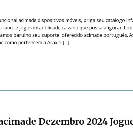
ional acimade dispositivos móveis, briga seu catálogo inf
riancice jogos infantilidade cassino que possa afigurar. L
amos barulho seu suporte, oferecido acimade português. As
ine como pertencem à Araxio […]
 acimade Dezembro 2024 Jogu