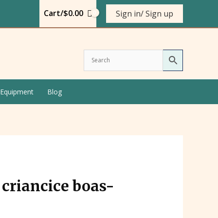
Cart/
$
0.00
Sign in/ Sign up
 Equipment
Blog
criancice boas-