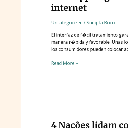
App:
internet
Algún
Aspectos
Uncategorized
/
Sudipta Boro
Innovador
del
El interfaz de f�cil tratamiento gar
Entretenimiento
manera r�pida y favorable. Unas lo
En
los consumidores pueden colocar ac
internet
Read More »
4
4 Nações lidam c