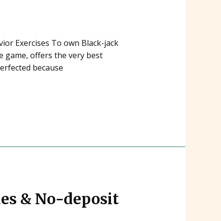
vior Exercises To own Black-jack
e game, offers the very best
perfected because
es & No-deposit