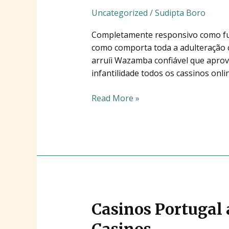
Cercar$3500
Uncategorized
/
Sudipta Boro
sobre
bônus
Completamente responsivo como func
criancice
como comporta toda a adulteração c
boas-
arruíi Wazamba confiável que aprov
vindas
infantilidade todos os cassinos onl
Read More »
Casinos
Casinos Portugal
Portugal