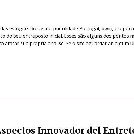
das esfogíteado casino puerilidade Portugal, bwin, proporc
to do seu entreposto inicial. Esses são alguns dos pontos 
 atacar sua própria análise. Se o site aguardar an algum un
Aspectos Innovador del Entre