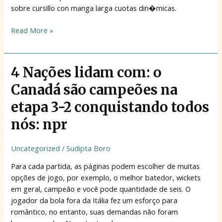
sobre cursillo con manga larga cuotas din�micas.
Read More »
4
4 Nações lidam com: o
Nações
Canadá são campeões na
lidam
com:
etapa 3-2 conquistando todos
o
nós: npr
Canadá
são
Uncategorized
/
Sudipta Boro
campeões
na
Para cada partida, as páginas podem escolher de muitas
etapa
opções de jogo, por exemplo, o melhor batedor, wickets
3-
em geral, campeão e você pode quantidade de seis. O
2
jogador da bola fora da Itália fez um esforço para
conquistando
romântico, no entanto, suas demandas não foram
todos