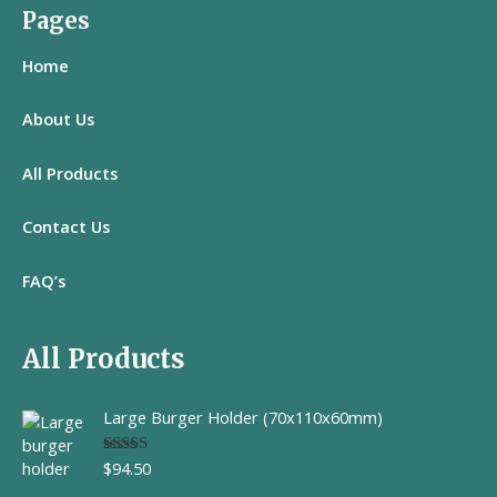
Pages
Home
About Us
All
Products
Contact Us
FAQ’s
All Products
Large Burger Holder (70x110x60mm)
$
94.50
Rated
5.00
out of 5