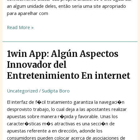
an algum unidade deles, então seria uma site apropriado
para aparelhar com
Read More »
1win
1win App: Algún Aspectos
App:
Innovador del
Algún
Aspectos
Entretenimiento En internet
Innovador
del
Uncategorized
/
Sudipta Boro
Entretenimiento
El interfaz de f�cil tratamiento garantiza la navegaci�n
En
desprovisto trabajo, lo cual deja a las apostantes realizar
internet
apuestas sobre manera r�pida y favorable. Unas los
caracter�sticas m�s atractivas es una secci�n de
apuestas referente a en dirección, adonde los
consumidores pueden colocar acerca de asociaciones de