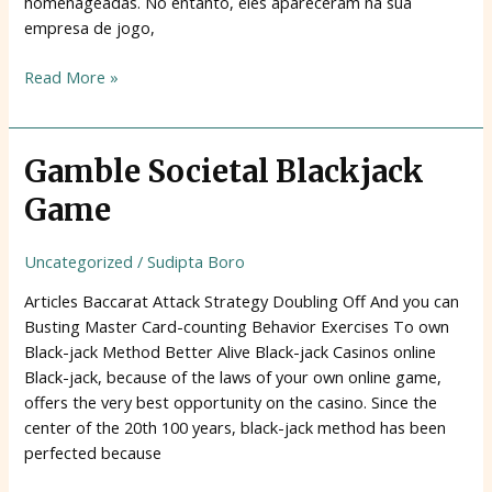
homenageadas. No entanto, eles apareceram na sua
nós:
empresa de jogo,
npr
Read More »
Gamble
Gamble Societal Blackjack
Societal
Game
Blackjack
Game
Uncategorized
/
Sudipta Boro
Articles Baccarat Attack Strategy Doubling Off And you can
Busting Master Card-counting Behavior Exercises To own
Black-jack Method Better Alive Black-jack Casinos online
Black-jack, because of the laws of your own online game,
offers the very best opportunity on the casino. Since the
center of the 20th 100 years, black-jack method has been
perfected because