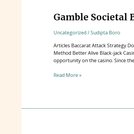
Gamble
Gamble Societal 
Societal
Blackjack
Uncategorized
/
Sudipta Boro
Game
Articles Baccarat Attack Strategy 
Method Better Alive Black-jack Casi
opportunity on the casino. Since th
Read More »