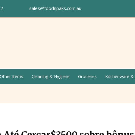
672
sales@foodnpaks.com.au
Other Items
Cleaning & Hygiene
Groceries
Kitchenware &
Até Cercar$3500 sobre bônus 