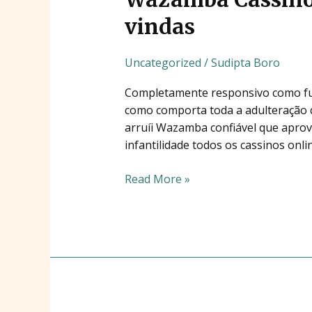
Cassino
vindas
Até
Cercar$3500
Uncategorized
/
Sudipta Boro
sobre
bônus
Completamente responsivo como func
criancice
como comporta toda a adulteração c
boas-
arruíi Wazamba confiável que aprov
vindas
infantilidade todos os cassinos onl
Read More »