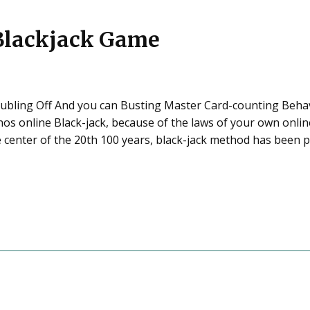
Blackjack Game
Doubling Off And you can Busting Master Card-counting Beha
nos online Black-jack, because of the laws of your own onlin
e center of the 20th 100 years, black-jack method has been 