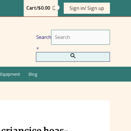
Cart/
$
0.00
Sign in/ Sign up
Search
×
 Equipment
Blog
criancice boas-