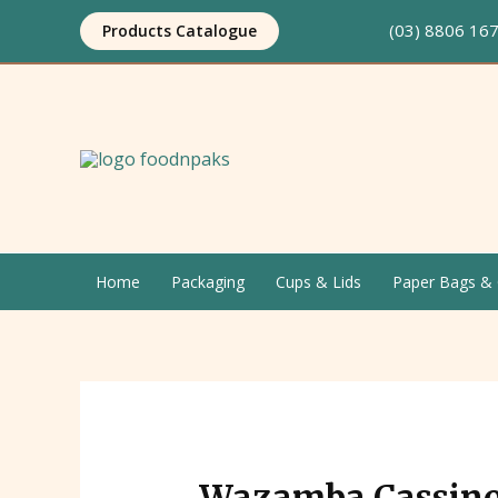
Skip
(03) 8806 1
Products Catalogue
to
content
Home
Packaging
Cups & Lids
Paper Bags & 
Post
pagination
Wazamba
Wazamba Cassino 