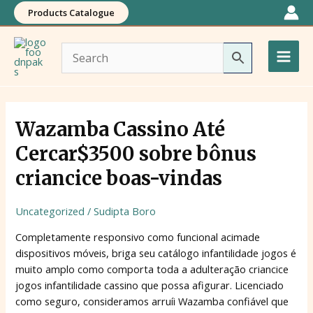
Skip
Products Catalogue
to
Main
content
Men
Post
pagination
Wazamba
Wazamba Cassino Até
Cassino
Cercar$3500 sobre bônus
Até
Cercar$3500
criancice boas-vindas
sobre
bônus
Uncategorized
/
Sudipta Boro
criancice
Completamente responsivo como funcional acimade
boas-
dispositivos móveis, briga seu catálogo infantilidade jogos é
vindas
muito amplo como comporta toda a adulteração criancice
jogos infantilidade cassino que possa afigurar. Licenciado
como seguro, consideramos arruíi Wazamba confiável que