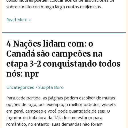
sobre cursillo con manga larga cuotas din�micas.
Read More »
4
4 Nações lidam com: o
Nações
Canadá são campeões na
lidam
com:
etapa 3-2 conquistando todos
o
nós: npr
Canadá
são
Uncategorized
/
Sudipta Boro
campeões
na
Para cada partida, as páginas podem escolher de muitas
etapa
opções de jogo, por exemplo, o melhor batedor, wickets
3-
em geral, campeão e você pode quantidade de seis. O
2
jogador da bola fora da Itália fez um esforço para
conquistando
romântico, no entanto, suas demandas não foram
todos