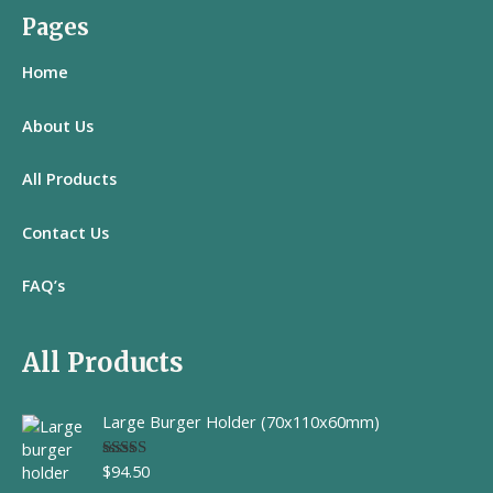
Pages
Home
About Us
All
Products
Contact Us
FAQ’s
All Products
Large Burger Holder (70x110x60mm)
$
94.50
Rated
5.00
out of 5