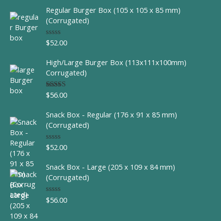
Regular Burger Box (105 x 105 x 85 mm)
(Corrugated)
$
52.00
R
a
t
High/Large Burger Box (113x111x100mm)
e
d
Corrugated)
0
o
u
$
56.00
Rated
t
4.00
out
o
of 5
f
Snack Box - Regular (176 x 91 x 85 mm)
5
(Corrugated)
$
52.00
R
a
t
Snack Box - Large (205 x 109 x 84 mm)
e
d
(Corrugated)
0
o
u
$
56.00
R
t
a
o
t
f
e