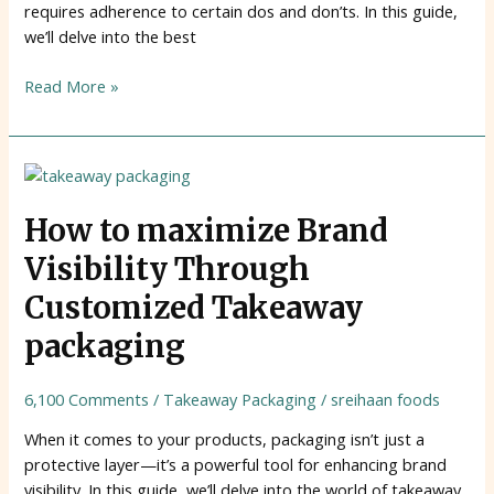
requires adherence to certain dos and don’ts. In this guide,
we’ll delve into the best
Read More »
How
to
maximize
How to maximize Brand
Brand
Visibility Through
Visibility
Through
Customized Takeaway
Customized
packaging
Takeaway
packaging
6,100 Comments
/
Takeaway Packaging
/
sreihaan foods
When it comes to your products, packaging isn’t just a
protective layer—it’s a powerful tool for enhancing brand
visibility. In this guide, we’ll delve into the world of takeaway