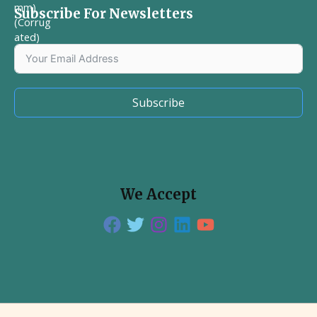
5
d
Subscribe For Newsletters
0
o
u
t
o
f
5
Subscribe
We Accept