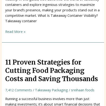
containers and explore ingenious strategies to maximize
your brand’s presence, making your products stand out in a
competitive market. What Is Takeaway Container Visibility?
Takeaway container
Read More »
11
Proven
11 Proven Strategies for
Strategies
for
Cutting Food Packaging
Cutting
Costs and Saving Thousands
Food
Packaging
Costs
7,412 Comments
/
Takeaway Packaging
/
sreihaan foods
and
Running a successful business involves more than just
Saving
making investments; it’s about smart financial decisions that
Thousands