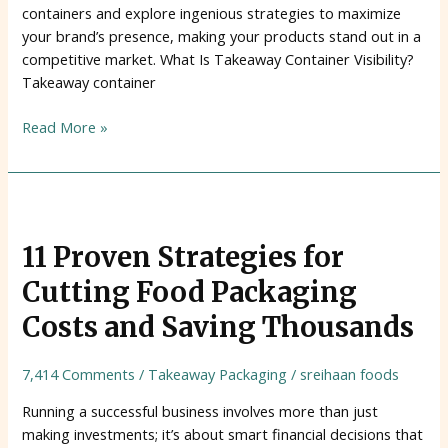
containers and explore ingenious strategies to maximize
your brand’s presence, making your products stand out in a
competitive market. What Is Takeaway Container Visibility?
Takeaway container
Read More »
11
Proven
11 Proven Strategies for
Strategies
for
Cutting Food Packaging
Cutting
Costs and Saving Thousands
Food
Packaging
Costs
7,414 Comments
/
Takeaway Packaging
/
sreihaan foods
and
Running a successful business involves more than just
Saving
making investments; it’s about smart financial decisions that
Thousands