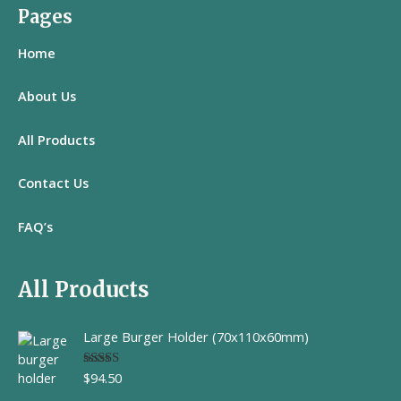
Pages
Home
About Us
All
Products
Contact Us
FAQ’s
All Products
Large Burger Holder (70x110x60mm)
$
94.50
Rated
5.00
out of 5