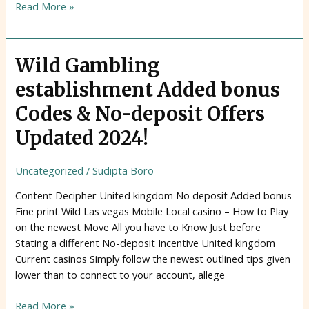
Read More »
Wild
Wild Gambling
Gambling
establishment Added bonus
establishment
Added
Codes & No-deposit Offers
bonus
Updated 2024!
Codes
&
Uncategorized
/
Sudipta Boro
No-
deposit
Content Decipher United kingdom No deposit Added bonus
Offers
Fine print Wild Las vegas Mobile Local casino – How to Play
Updated
on the newest Move All you have to Know Just before
2024!
Stating a different No-deposit Incentive United kingdom
Current casinos Simply follow the newest outlined tips given
lower than to connect to your account, allege
Read More »