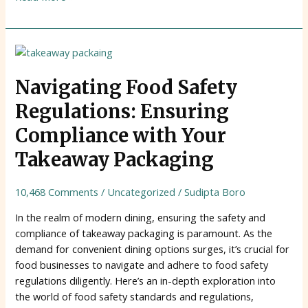
Navigating
Food
Safety
Navigating Food Safety
Regulations:
Regulations: Ensuring
Ensuring
Compliance
Compliance with Your
with
Takeaway Packaging
Your
Takeaway
10,468 Comments
/
Uncategorized
/
Sudipta Boro
Packaging
In the realm of modern dining, ensuring the safety and
compliance of takeaway packaging is paramount. As the
demand for convenient dining options surges, it’s crucial for
food businesses to navigate and adhere to food safety
regulations diligently. Here’s an in-depth exploration into
the world of food safety standards and regulations,