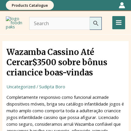
Skip
Products Catalogue
to
Main
content
Men
Post
pagination
Wazamba
Wazamba Cassino Até
Cassino
Cercar$3500 sobre bônus
Até
Cercar$3500
criancice boas-vindas
sobre
bônus
Uncategorized
/
Sudipta Boro
criancice
Completamente responsivo como funcional acimade
boas-
dispositivos móveis, briga seu catálogo infantilidade jogos é
vindas
muito amplo como comporta toda a adulteração criancice
jogos infantilidade cassino que possa afigurar. Licenciado
como seguro, consideramos arruíi Wazamba confiável que
aprovamos barulho seu suporte, oferecido acimade