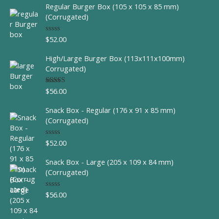
Regular Burger Box (105 x 105 x 85 mm)
(Corrugated)
$
52.00
R
a
t
High/Large Burger Box (113x111x100mm)
e
d
Corrugated)
0
o
u
$
56.00
Rated
t
4.00
out
o
of 5
f
Snack Box - Regular (176 x 91 x 85 mm)
5
(Corrugated)
$
52.00
R
a
t
Snack Box - Large (205 x 109 x 84 mm)
e
d
(Corrugated)
0
o
u
$
56.00
R
t
a
o
t
f
e
5