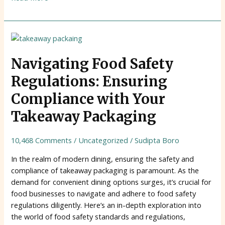
Navigating
Food
Safety
Navigating Food Safety
Regulations:
Regulations: Ensuring
Ensuring
Compliance
Compliance with Your
with
Takeaway Packaging
Your
Takeaway
10,468 Comments
/
Uncategorized
/
Sudipta Boro
Packaging
In the realm of modern dining, ensuring the safety and
compliance of takeaway packaging is paramount. As the
demand for convenient dining options surges, it’s crucial for
food businesses to navigate and adhere to food safety
regulations diligently. Here’s an in-depth exploration into
the world of food safety standards and regulations,