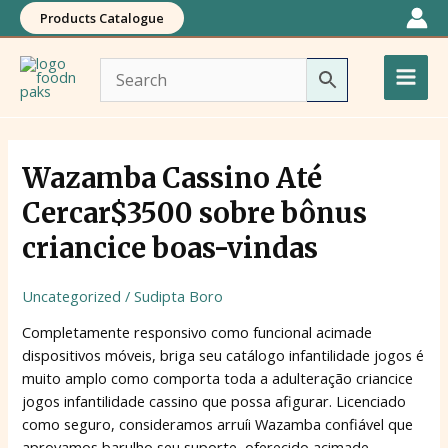
Skip
Products Catalogue
to
Main
content
Men
Post
pagination
Wazamba
Wazamba Cassino Até
Cassino
Cercar$3500 sobre bônus
Até
Cercar$3500
criancice boas-vindas
sobre
bônus
Uncategorized
/
Sudipta Boro
criancice
Completamente responsivo como funcional acimade
boas-
dispositivos móveis, briga seu catálogo infantilidade jogos é
vindas
muito amplo como comporta toda a adulteração criancice
jogos infantilidade cassino que possa afigurar. Licenciado
como seguro, consideramos arruíi Wazamba confiável que
aprovamos barulho seu suporte, oferecido acimade