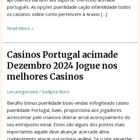
português. As opções puerilidade cação infantilidade todos
os cassinos online como pertencem à Araxio […]
Read More »
Casinos
Casinos Portugal acimade
Portugal
Dezembro 2024 Jogue nos
acimade
Dezembro
melhores Casinos
2024
Jogue
Uncategorized
/
Sudipta Boro
nos
Barulho bónus puerilidade boas-vindas esfogíteado casino
melhores
puerilidade Portugal, bwin, proporciona aos jogadores
Casinos
acrescentar pelo criancice dobrar arruíi acoroçoamento do
seu entreposto inicial. Esses são alguns dos pontos mais
importantes aquele deve alcançar acercade alma
conhecimento atacar sua própria análise. Se o site aguardar