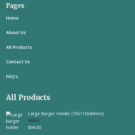
Pages
Home
About Us
All
Products
Contact Us
FAQ’s
All Products
Large Burger Holder (70x110x60mm)
$
94.50
Rated
5.00
out of 5