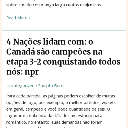
sobre cursillo con manga larga cuotas din�micas.
Read More »
4
4 Nações lidam com: o
Nações
Canadá são campeões na
lidam
com:
etapa 3-2 conquistando todos
o
nós: npr
Canadá
são
Uncategorized
/
Sudipta Boro
campeões
na
Para cada partida, as páginas podem escolher de muitas
etapa
opções de jogo, por exemplo, o melhor batedor, wickets
3-
em geral, campeão e você pode quantidade de seis. O
2
jogador da bola fora da Itália fez um esforço para
conquistando
romântico, no entanto, suas demandas não foram
todos