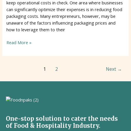
keep operational costs in check. One area where businesses
can significantly optimize their expenses is in reducing food
packaging costs. Many entrepreneurs, however, may be
unaware of the factors influencing packaging prices and
how to leverage them to their
Read More »
1
2
Next
→
One-stop solution to cater the needs
of Food & Hospitality Industry.