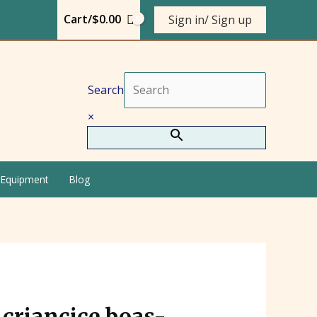
Cart/
$
0.00
Sign in/ Sign up
Search
×
 Equipment
Blog
criancice boas-