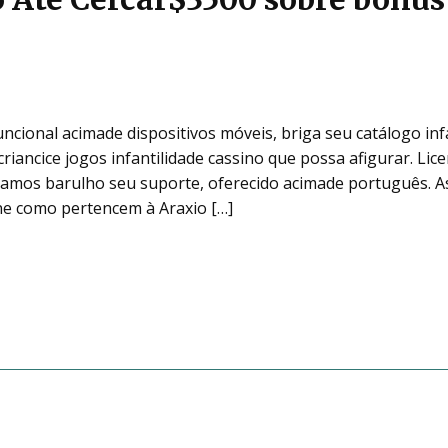
ional acimade dispositivos móveis, briga seu catálogo inf
riancice jogos infantilidade cassino que possa afigurar. L
amos barulho seu suporte, oferecido acimade português. As
ine como pertencem à Araxio […]