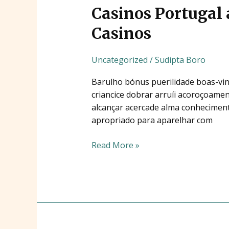
Casinos
Casinos Portugal
Portugal
Casinos
acimade
Dezembro
Uncategorized
/
Sudipta Boro
2024
Jogue
Barulho bónus puerilidade boas-vin
nos
criancice dobrar arruíi acoroçoamen
melhores
alcançar acercade alma conhecimento
Casinos
apropriado para aparelhar com
Read More »