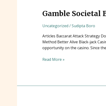
Gamble
Gamble Societal 
Societal
Blackjack
Uncategorized
/
Sudipta Boro
Game
Articles Baccarat Attack Strategy 
Method Better Alive Black-jack Casi
opportunity on the casino. Since th
Read More »