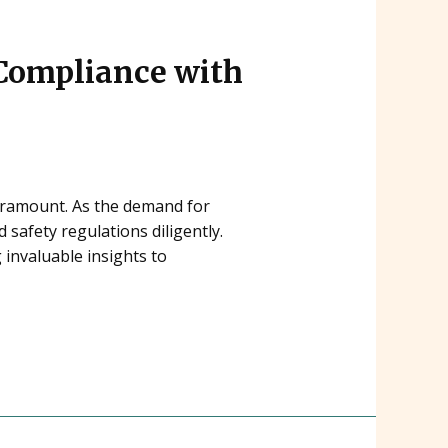
 Compliance with
aramount. As the demand for
 safety regulations diligently.
 invaluable insights to