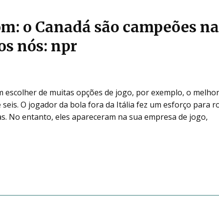
om: o Canadá são campeões na
s nós: npr
m escolher de muitas opções de jogo, por exemplo, o melhor
eis. O jogador da bola fora da Itália fez um esforço para r
 No entanto, eles apareceram na sua empresa de jogo,