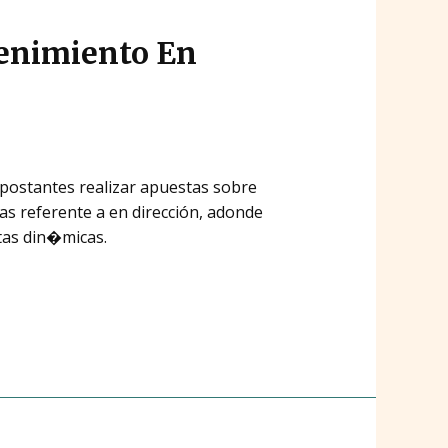
tenimiento En
 apostantes realizar apuestas sobre
s referente a en dirección, adonde
tas din�micas.