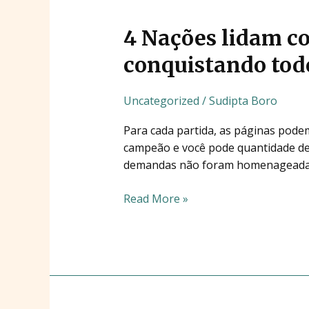
4
4 Nações lidam c
Nações
conquistando todo
lidam
com:
Uncategorized
/
Sudipta Boro
o
Canadá
Para cada partida, as páginas pode
são
campeão e você pode quantidade de s
campeões
demandas não foram homenageadas.
na
etapa
Read More »
3-
2
conquistando
todos
nós:
npr