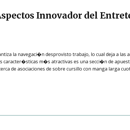
Aspectos Innovador del Entre
antiza la navegaci�n desprovisto trabajo, lo cual deja a las
s caracter�sticas m�s atractivas es una secci�n de apuesta
erca de asociaciones de sobre cursillo con manga larga cuo