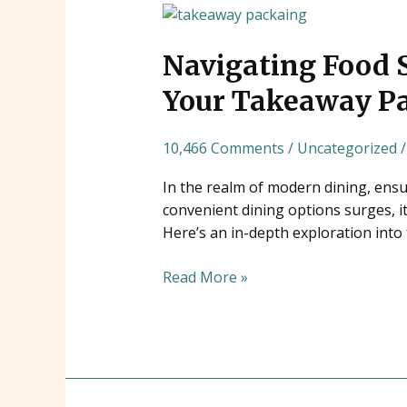
Navigating
Food
Safety
Navigating Food 
Regulations:
Your Takeaway P
Ensuring
Compliance
10,466 Comments
/
Uncategorized
with
Your
In the realm of modern dining, ens
Takeaway
convenient dining options surges, it
Packaging
Here’s an in-depth exploration into 
Read More »