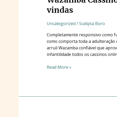
Cassino
vindas
Até
Cercar$3500
Uncategorized
/
Sudipta Boro
sobre
bônus
Completamente responsivo como func
criancice
como comporta toda a adulteração c
boas-
arruíi Wazamba confiável que aprov
vindas
infantilidade todos os cassinos onl
Read More »