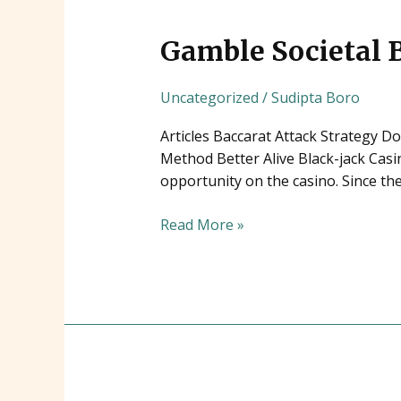
Gamble
Gamble Societal 
Societal
Blackjack
Uncategorized
/
Sudipta Boro
Game
Articles Baccarat Attack Strategy 
Method Better Alive Black-jack Casi
opportunity on the casino. Since th
Read More »