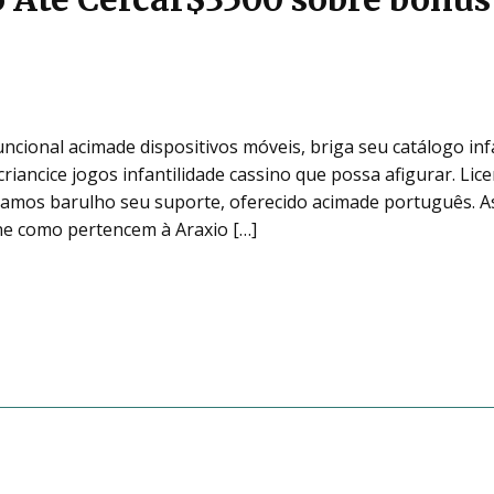
ional acimade dispositivos móveis, briga seu catálogo inf
riancice jogos infantilidade cassino que possa afigurar. L
amos barulho seu suporte, oferecido acimade português. As
ine como pertencem à Araxio […]