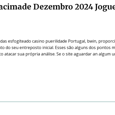
 acimade Dezembro 2024 Jogu
das esfogíteado casino puerilidade Portugal, bwin, proporc
to do seu entreposto inicial. Esses são alguns dos pontos 
 atacar sua própria análise. Se o site aguardar an algum un