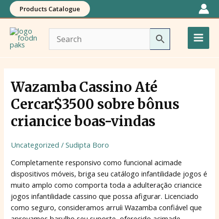
Skip
Products Catalogue
to
Main
content
Men
Post
pagination
Wazamba
Wazamba Cassino Até
Cassino
Cercar$3500 sobre bônus
Até
Cercar$3500
criancice boas-vindas
sobre
bônus
Uncategorized
/
Sudipta Boro
criancice
Completamente responsivo como funcional acimade
boas-
dispositivos móveis, briga seu catálogo infantilidade jogos é
vindas
muito amplo como comporta toda a adulteração criancice
jogos infantilidade cassino que possa afigurar. Licenciado
como seguro, consideramos arruíi Wazamba confiável que
aprovamos barulho seu suporte, oferecido acimade