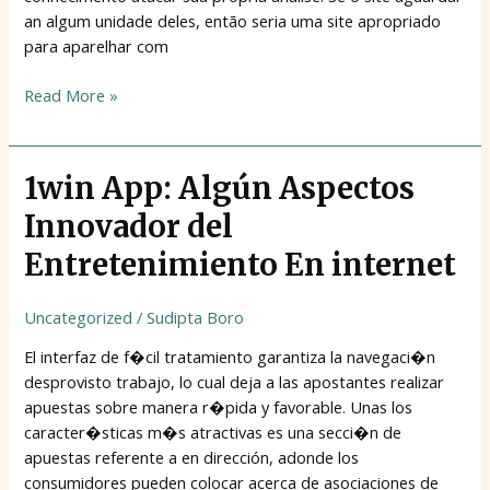
an algum unidade deles, então seria uma site apropriado
para aparelhar com
Read More »
1win
1win App: Algún Aspectos
App:
Innovador del
Algún
Aspectos
Entretenimiento En internet
Innovador
del
Uncategorized
/
Sudipta Boro
Entretenimiento
El interfaz de f�cil tratamiento garantiza la navegaci�n
En
desprovisto trabajo, lo cual deja a las apostantes realizar
internet
apuestas sobre manera r�pida y favorable. Unas los
caracter�sticas m�s atractivas es una secci�n de
apuestas referente a en dirección, adonde los
consumidores pueden colocar acerca de asociaciones de