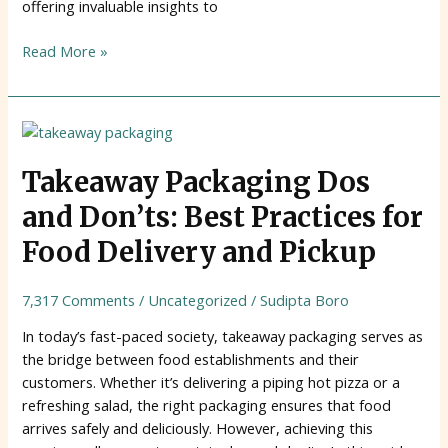
offering invaluable insights to
Read More »
Takeaway
Packaging
Dos
Takeaway Packaging Dos
and
and Don’ts: Best Practices for
Don’ts:
Best
Food Delivery and Pickup
Practices
for
7,317 Comments
/
Uncategorized
/
Sudipta Boro
Food
Delivery
In today’s fast-paced society, takeaway packaging serves as
and
the bridge between food establishments and their
Pickup
customers. Whether it’s delivering a piping hot pizza or a
refreshing salad, the right packaging ensures that food
arrives safely and deliciously. However, achieving this