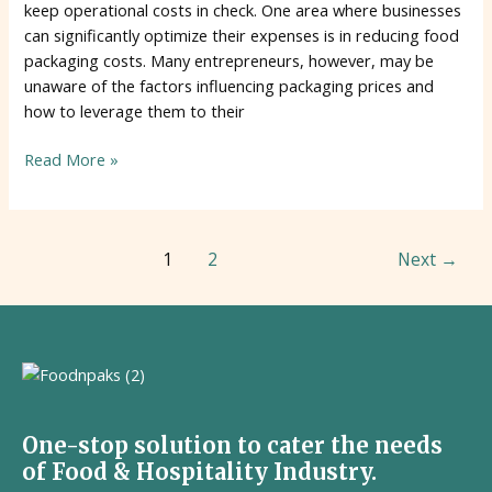
keep operational costs in check. One area where businesses
can significantly optimize their expenses is in reducing food
packaging costs. Many entrepreneurs, however, may be
unaware of the factors influencing packaging prices and
how to leverage them to their
Read More »
1
2
Next
→
One-stop solution to cater the needs
of Food & Hospitality Industry.