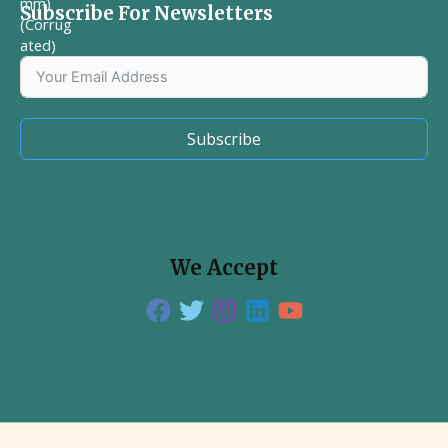
d
Subscribe For Newsletters
0
o
u
t
o
f
5
Subscribe
We Accept