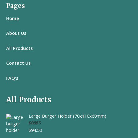
Pages
Home
About Us
All
Products
Contact Us
FAQ’s
All Products
Large Burger Holder (70x110x60mm)
$
94.50
Rated
5.00
out of 5