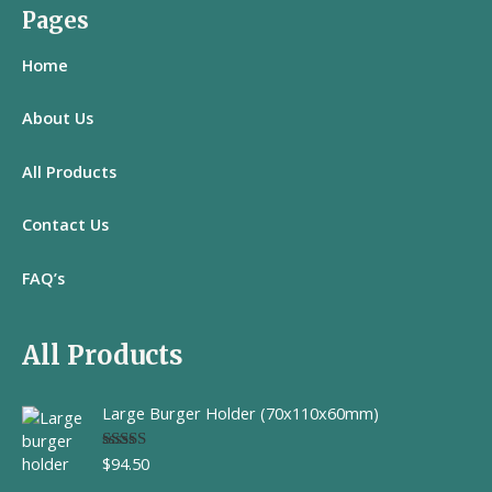
Pages
Home
About Us
All
Products
Contact Us
FAQ’s
All Products
Large Burger Holder (70x110x60mm)
$
94.50
Rated
5.00
out of 5