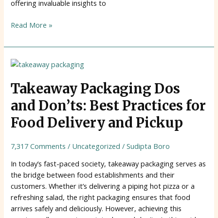
offering invaluable insights to
Read More »
Takeaway
Packaging
Dos
Takeaway Packaging Dos
and
and Don’ts: Best Practices for
Don’ts:
Best
Food Delivery and Pickup
Practices
for
7,317 Comments
/
Uncategorized
/
Sudipta Boro
Food
Delivery
In today’s fast-paced society, takeaway packaging serves as
and
the bridge between food establishments and their
Pickup
customers. Whether it’s delivering a piping hot pizza or a
refreshing salad, the right packaging ensures that food
arrives safely and deliciously. However, achieving this