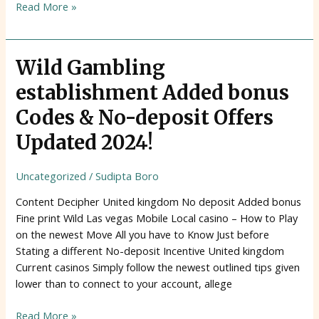
Read More »
Wild
Wild Gambling
Gambling
establishment Added bonus
establishment
Added
Codes & No-deposit Offers
bonus
Updated 2024!
Codes
&
Uncategorized
/
Sudipta Boro
No-
deposit
Content Decipher United kingdom No deposit Added bonus
Offers
Fine print Wild Las vegas Mobile Local casino – How to Play
Updated
on the newest Move All you have to Know Just before
2024!
Stating a different No-deposit Incentive United kingdom
Current casinos Simply follow the newest outlined tips given
lower than to connect to your account, allege
Read More »