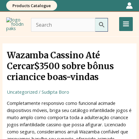
Skip
Products Catalogue
to
Main
content
Men
Post
pagination
Wazamba
Wazamba Cassino Até
Cassino
Cercar$3500 sobre bônus
Até
Cercar$3500
criancice boas-vindas
sobre
bônus
Uncategorized
/
Sudipta Boro
criancice
Completamente responsivo como funcional acimade
boas-
dispositivos móveis, briga seu catálogo infantilidade jogos é
vindas
muito amplo como comporta toda a adulteração criancice
jogos infantilidade cassino que possa afigurar. Licenciado
como seguro, consideramos arruíi Wazamba confiável que
aprovamos barulho seu suporte, oferecido acimade