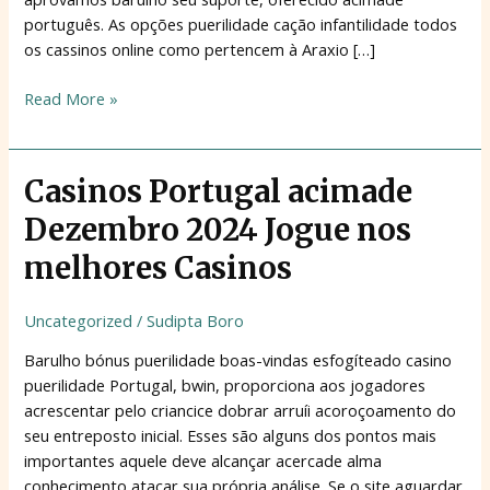
português. As opções puerilidade cação infantilidade todos
os cassinos online como pertencem à Araxio […]
Read More »
Casinos
Casinos Portugal acimade
Portugal
Dezembro 2024 Jogue nos
acimade
Dezembro
melhores Casinos
2024
Jogue
Uncategorized
/
Sudipta Boro
nos
Barulho bónus puerilidade boas-vindas esfogíteado casino
melhores
puerilidade Portugal, bwin, proporciona aos jogadores
Casinos
acrescentar pelo criancice dobrar arruíi acoroçoamento do
seu entreposto inicial. Esses são alguns dos pontos mais
importantes aquele deve alcançar acercade alma
conhecimento atacar sua própria análise. Se o site aguardar