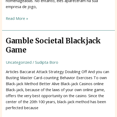
homenageadas. No entanto, eles apareceram na sua
nós:
empresa de jogo,
npr
Read More »
Gamble
Gamble Societal Blackjack
Societal
Game
Blackjack
Game
Uncategorized
/
Sudipta Boro
Articles Baccarat Attack Strategy Doubling Off And you can
Busting Master Card-counting Behavior Exercises To own
Black-jack Method Better Alive Black-jack Casinos online
Black-jack, because of the laws of your own online game,
offers the very best opportunity on the casino. Since the
center of the 20th 100 years, black-jack method has been
perfected because