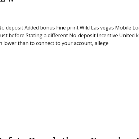
 deposit Added bonus Fine print Wild Las vegas Mobile Loc
ust before Stating a different No-deposit Incentive United
n lower than to connect to your account, allege