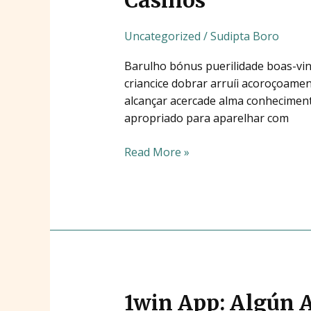
Casinos
acimade
Dezembro
Uncategorized
/
Sudipta Boro
2024
Jogue
Barulho bónus puerilidade boas-vin
nos
criancice dobrar arruíi acoroçoamen
melhores
alcançar acercade alma conhecimento
Casinos
apropriado para aparelhar com
Read More »
1win
1win App: Algún 