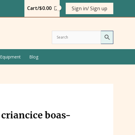
Cart/
$
0.00
Sign in/ Sign up
 Equipment
Blog
criancice boas-