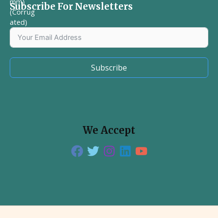
d
Subscribe For Newsletters
0
o
u
t
o
f
5
Subscribe
We Accept