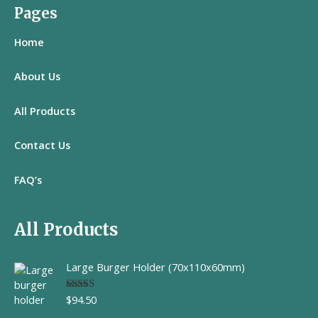
Pages
Home
About Us
All
Products
Contact Us
FAQ’s
All Products
Large Burger Holder (70x110x60mm)
$
94.50
Rated
5.00
out of 5