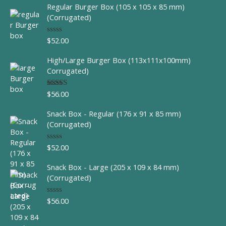
Regular Burger Box (105 x 105 x 85 mm)
(Corrugated)
$
52.00
R
a
t
High/Large Burger Box (113x111x100mm)
e
d
Corrugated)
0
o
u
$
56.00
Rated
t
4.00
out
o
of 5
f
Snack Box - Regular (176 x 91 x 85 mm)
5
(Corrugated)
$
52.00
R
a
t
Snack Box - Large (205 x 109 x 84 mm)
e
d
(Corrugated)
0
o
u
$
56.00
R
t
a
o
t
f
e
5