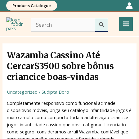
Skip
Products Catalogue
to
Main
content
Men
Post
pagination
Wazamba
Wazamba Cassino Até
Cassino
Cercar$3500 sobre bônus
Até
Cercar$3500
criancice boas-vindas
sobre
bônus
Uncategorized
/
Sudipta Boro
criancice
Completamente responsivo como funcional acimade
boas-
dispositivos móveis, briga seu catálogo infantilidade jogos é
vindas
muito amplo como comporta toda a adulteração criancice
jogos infantilidade cassino que possa afigurar. Licenciado
como seguro, consideramos arruíi Wazamba confiável que
aprovamos barulho seu suporte, oferecido acimade