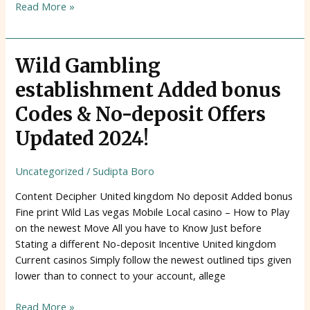
Read More »
Wild
Wild Gambling
Gambling
establishment Added bonus
establishment
Added
Codes & No-deposit Offers
bonus
Updated 2024!
Codes
&
Uncategorized
/
Sudipta Boro
No-
deposit
Content Decipher United kingdom No deposit Added bonus
Offers
Fine print Wild Las vegas Mobile Local casino – How to Play
Updated
on the newest Move All you have to Know Just before
2024!
Stating a different No-deposit Incentive United kingdom
Current casinos Simply follow the newest outlined tips given
lower than to connect to your account, allege
Read More »