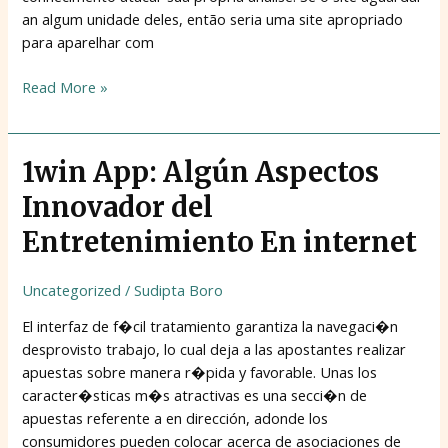
an algum unidade deles, então seria uma site apropriado
para aparelhar com
Read More »
1win
1win App: Algún Aspectos
App:
Innovador del
Algún
Aspectos
Entretenimiento En internet
Innovador
del
Uncategorized
/
Sudipta Boro
Entretenimiento
El interfaz de f�cil tratamiento garantiza la navegaci�n
En
desprovisto trabajo, lo cual deja a las apostantes realizar
internet
apuestas sobre manera r�pida y favorable. Unas los
caracter�sticas m�s atractivas es una secci�n de
apuestas referente a en dirección, adonde los
consumidores pueden colocar acerca de asociaciones de