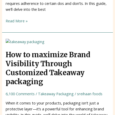
requires adherence to certain dos and don’ts. In this guide,
we’ll delve into the best
Read More »
How
to
maximize
How to maximize Brand
Brand
Visibility Through
Visibility
Through
Customized Takeaway
Customized
packaging
Takeaway
packaging
6,100 Comments
/
Takeaway Packaging
/
sreihaan foods
When it comes to your products, packaging isn’t just a
protective layer—it’s a powerful tool for enhancing brand
visibility. In this guide, we’ll delve into the world of takeaway