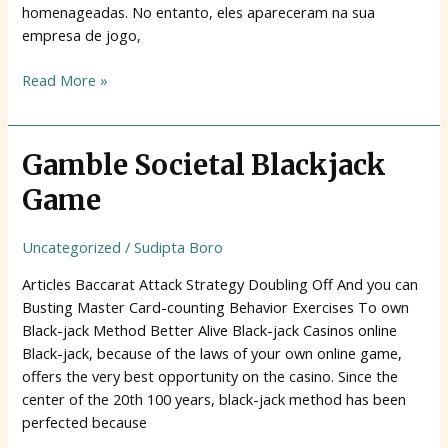
todos
homenageadas. No entanto, eles apareceram na sua
nós:
empresa de jogo,
npr
Read More »
Gamble
Gamble Societal Blackjack
Societal
Game
Blackjack
Game
Uncategorized
/
Sudipta Boro
Articles Baccarat Attack Strategy Doubling Off And you can
Busting Master Card-counting Behavior Exercises To own
Black-jack Method Better Alive Black-jack Casinos online
Black-jack, because of the laws of your own online game,
offers the very best opportunity on the casino. Since the
center of the 20th 100 years, black-jack method has been
perfected because