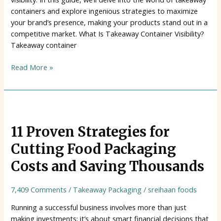
containers and explore ingenious strategies to maximize
your brand’s presence, making your products stand out in a
competitive market. What Is Takeaway Container Visibility?
Takeaway container
Read More »
11
Proven
11 Proven Strategies for
Strategies
for
Cutting Food Packaging
Cutting
Costs and Saving Thousands
Food
Packaging
Costs
7,409 Comments
/
Takeaway Packaging
/
sreihaan foods
and
Running a successful business involves more than just
Saving
making investments; it’s about smart financial decisions that
Thousands