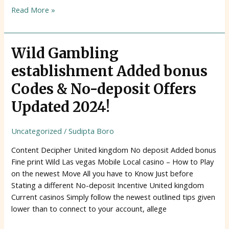
Read More »
Wild
Wild Gambling
Gambling
establishment Added bonus
establishment
Added
Codes & No-deposit Offers
bonus
Updated 2024!
Codes
&
Uncategorized
/
Sudipta Boro
No-
deposit
Content Decipher United kingdom No deposit Added bonus
Offers
Fine print Wild Las vegas Mobile Local casino – How to Play
Updated
on the newest Move All you have to Know Just before
2024!
Stating a different No-deposit Incentive United kingdom
Current casinos Simply follow the newest outlined tips given
lower than to connect to your account, allege