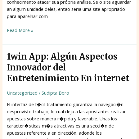
conhecimento atacar sua própria análise. Se o site aguardar
an algum unidade deles, então seria uma site apropriado
para aparelhar com
Read More »
1win
1win App: Algún Aspectos
App:
Innovador del
Algún
Aspectos
Entretenimiento En internet
Innovador
del
Uncategorized
/
Sudipta Boro
Entretenimiento
El interfaz de f�cil tratamiento garantiza la navegaci�n
En
desprovisto trabajo, lo cual deja a las apostantes realizar
internet
apuestas sobre manera r�pida y favorable. Unas los
caracter�sticas m�s atractivas es una secci�n de
apuestas referente a en dirección, adonde los