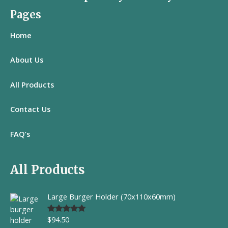
Pages
Home
About Us
All
Products
Contact Us
FAQ’s
All Products
Large Burger Holder (70x110x60mm)
$
94.50
Rated
5.00
out of 5