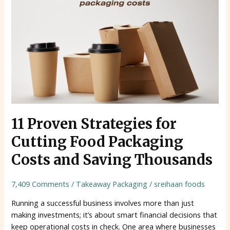
Strategies
for
Cutting
Food
Packaging
Costs
and
Saving
Thousands
11 Proven Strategies for
Cutting Food Packaging
Costs and Saving Thousands
7,409 Comments
/
Takeaway Packaging
/
sreihaan foods
Running a successful business involves more than just
making investments; it’s about smart financial decisions that
keep operational costs in check. One area where businesses