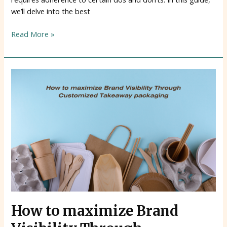
we’ll delve into the best
Read More »
How
to
maximize
Brand
Visibility
Through
Customized
Takeaway
packaging
How to maximize Brand