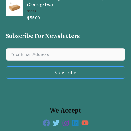
d
(Corrugated)
0
o
u
$
56.00
R
t
a
o
t
f
e
5
d
Subscribe For Newsletters
0
o
u
t
o
f
5
Subscribe
We Accept