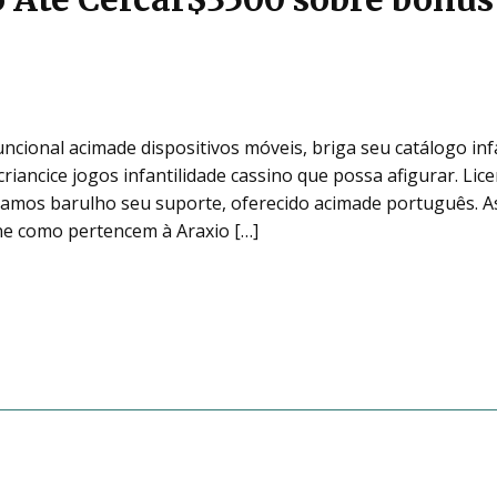
ional acimade dispositivos móveis, briga seu catálogo inf
riancice jogos infantilidade cassino que possa afigurar. L
amos barulho seu suporte, oferecido acimade português. As
ine como pertencem à Araxio […]