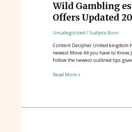
Wild
Wild Gambling es
Gambling
Offers Updated 20
establishment
Added
Uncategorized
/
Sudipta Boro
bonus
Codes
Content Decipher United kingdom No
&
newest Move All you have to Know J
No-
follow the newest outlined tips give
deposit
Offers
Read More »
Updated
2024!