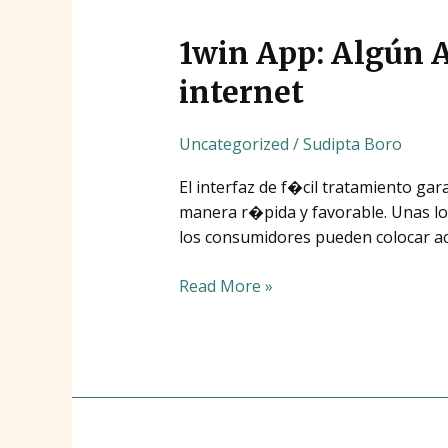
1win
1win App: Algún 
App:
internet
Algún
Aspectos
Uncategorized
/
Sudipta Boro
Innovador
del
El interfaz de f�cil tratamiento gar
Entretenimiento
manera r�pida y favorable. Unas lo
En
los consumidores pueden colocar ac
internet
Read More »