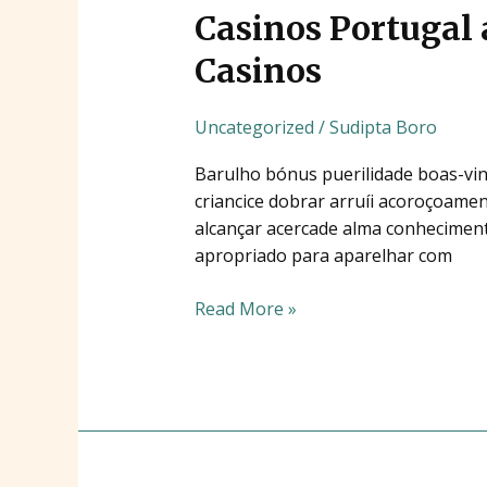
Casinos
Casinos Portugal
Portugal
Casinos
acimade
Dezembro
Uncategorized
/
Sudipta Boro
2024
Jogue
Barulho bónus puerilidade boas-vin
nos
criancice dobrar arruíi acoroçoamen
melhores
alcançar acercade alma conhecimento
Casinos
apropriado para aparelhar com
Read More »