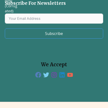
d
Subscribe For Newsletters
0
o
u
t
o
f
5
Subscribe
We Accept