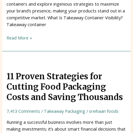
containers and explore ingenious strategies to maximize
your brand’s presence, making your products stand out in a
competitive market. What Is Takeaway Container Visibility?
Takeaway container
Read More »
11
Proven
11 Proven Strategies for
Strategies
for
Cutting Food Packaging
Cutting
Costs and Saving Thousands
Food
Packaging
Costs
7,413 Comments
/
Takeaway Packaging
/
sreihaan foods
and
Running a successful business involves more than just
Saving
making investments; it’s about smart financial decisions that
Thousands