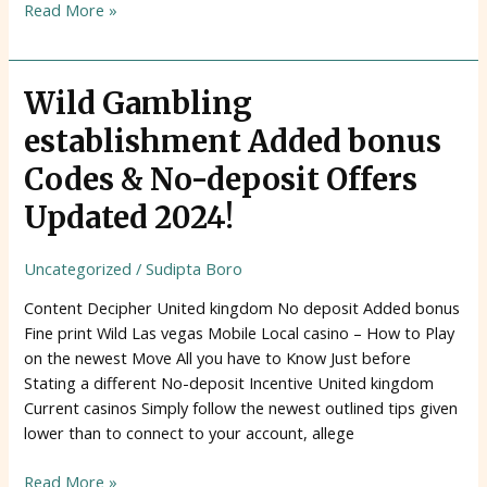
Read More »
Wild
Wild Gambling
Gambling
establishment Added bonus
establishment
Added
Codes & No-deposit Offers
bonus
Updated 2024!
Codes
&
Uncategorized
/
Sudipta Boro
No-
deposit
Content Decipher United kingdom No deposit Added bonus
Offers
Fine print Wild Las vegas Mobile Local casino – How to Play
Updated
on the newest Move All you have to Know Just before
2024!
Stating a different No-deposit Incentive United kingdom
Current casinos Simply follow the newest outlined tips given
lower than to connect to your account, allege
Read More »