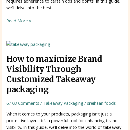
requires adherence to certain dos and don’ts. In this guide,
we’ll delve into the best
Read More »
How
to
maximize
How to maximize Brand
Brand
Visibility Through
Visibility
Through
Customized Takeaway
Customized
packaging
Takeaway
packaging
6,103 Comments
/
Takeaway Packaging
/
sreihaan foods
When it comes to your products, packaging isn’t just a
protective layer—it’s a powerful tool for enhancing brand
visibility. In this guide, we’ll delve into the world of takeaway