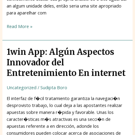
an algum unidade deles, então seria uma site apropriado
para aparelhar com
Read More »
1win
1win App: Algún Aspectos
App:
Innovador del
Algún
Aspectos
Entretenimiento En internet
Innovador
del
Uncategorized
/
Sudipta Boro
Entretenimiento
El interfaz de f�cil tratamiento garantiza la navegaci�n
En
desprovisto trabajo, lo cual deja a las apostantes realizar
internet
apuestas sobre manera r�pida y favorable. Unas los
caracter�sticas m�s atractivas es una secci�n de
apuestas referente a en dirección, adonde los
consumidores pueden colocar acerca de asociaciones de