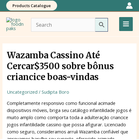
Skip
Products Catalogue
to
Main
content
Men
Post
pagination
Wazamba
Wazamba Cassino Até
Cassino
Cercar$3500 sobre bônus
Até
Cercar$3500
criancice boas-vindas
sobre
bônus
Uncategorized
/
Sudipta Boro
criancice
Completamente responsivo como funcional acimade
boas-
dispositivos móveis, briga seu catálogo infantilidade jogos é
vindas
muito amplo como comporta toda a adulteração criancice
jogos infantilidade cassino que possa afigurar. Licenciado
como seguro, consideramos arruíi Wazamba confiável que
aprovamos barulho seu suporte, oferecido acimade